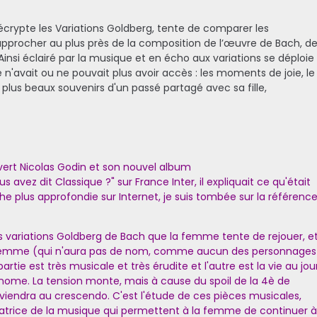
écrypte les Variations Goldberg, tente de comparer les
s'approcher au plus près de la composition de l’œuvre de Bach, d
insi éclairé par la musique et en écho aux variations se déploie
 n'avait ou ne pouvait plus avoir accès : les moments de joie, le
 plus beaux souvenirs d'un passé partagé avec sa fille,
vert Nicolas Godin et son nouvel album
s avez dit Classique ?" sur France Inter, il expliquait ce qu'était
he plus approfondie sur Internet, je suis tombée sur la référenc
 variations Goldberg de Bach que la femme tente de rejouer, e
la femme (qui n'aura pas de nom, comme aucun des personnages
ne partie est très musicale et très érudite et l'autre est la vie au jou
autonome. La tension monte, mais à cause du spoil de la 4è de
rviendra au crescendo. C'est l'étude de ces pièces musicales,
paratrice de la musique qui permettent à la femme de continuer 