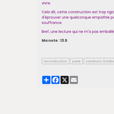
vivre.
Cela dit, cette construction est trop rig
d'éprouver une quelconque empathie pou
souffrance.
Bref, une lecture qui ne m'a pas emballé
Ma note : 13.5
reconstruction
perte
variations Goldb
Partager
Facebook
X
Email