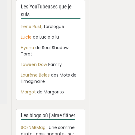
Les YouTubeuses que je
suis
Irène Rust
, tarologue
Lucie
de Lucie a lu
Hyena
de Soul Shadow
Tarot
Laween Dow
Family
Laurène Beles
des Mots de
l'Imaginaire
Margot
de Margorito
Les blogs où j'aime flâner
SCENARMag
: Une somme
d'infos passionnantes sur