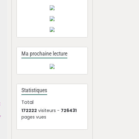
e
Ma prochaine lecture
e
Statistiques
Total
t
172222
visiteurs -
726431
r
pages vues
à