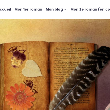
ccueil
Mon 1er roman
Mon blog
Mon 2è roman (en co