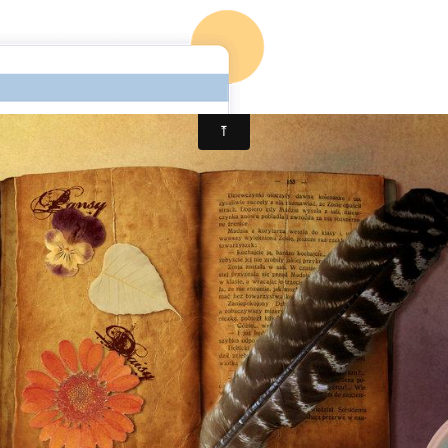
ccueil
Mon 1er roman
Mon blog
Mon 2è roman (en co