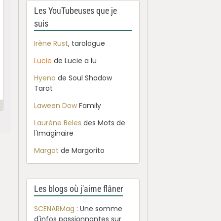
Les YouTubeuses que je
suis
Irène Rust
, tarologue
Lucie
de Lucie a lu
Hyena
de Soul Shadow
Tarot
Laween Dow
Family
Laurène Beles
des Mots de
l'Imaginaire
Margot
de Margorito
Les blogs où j'aime flâner
SCENARMag
: Une somme
d'infos passionnantes sur