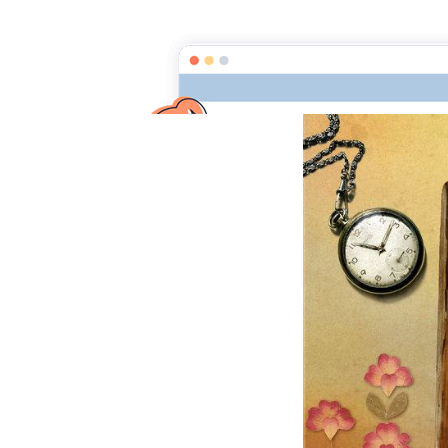
La clef des mots
Page d'a