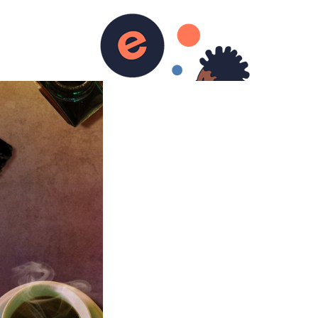
urs)
Ecriture
Contact