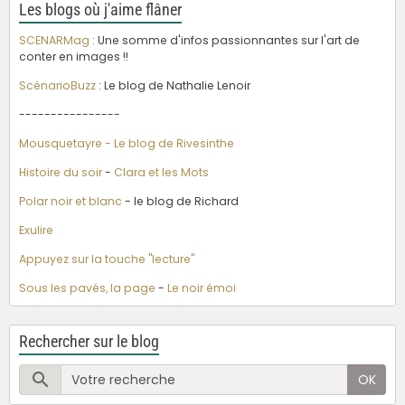
Les blogs où j'aime flâner
SCENARMag
: Une somme d'infos passionnantes sur l'art de
conter en images !!
ScénarioBuzz
: Le blog de Nathalie Lenoir
----------------
Mousquetayre - Le blog de Rivesinthe
Histoire du soir
-
Clara et les Mots
Polar noir et blanc
- le blog de Richard
Exulire
Appuyez sur la touche "lecture"
Sous les pavés, la page
-
Le noir émoi
Rechercher sur le blog
OK