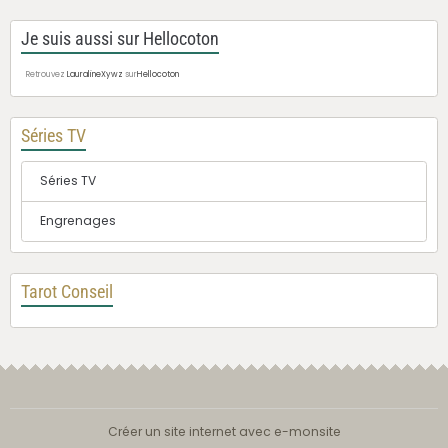
Je suis aussi sur Hellocoton
Retrouvez
LauralineXywz
sur
Hellocoton
Séries TV
Séries TV
Engrenages
Tarot Conseil
Créer un site internet avec e-monsite