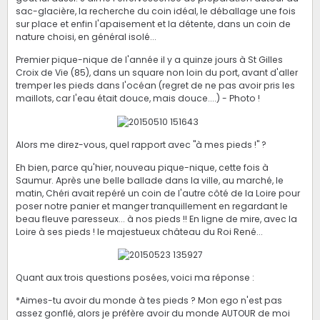
sac-glacière, la recherche du coin idéal, le déballage une fois
sur place et enfin l'apaisement et la détente, dans un coin de
nature choisi, en général isolé...
Premier pique-nique de l'année il y a quinze jours à St Gilles
Croix de Vie (85), dans un square non loin du port, avant d'aller
tremper les pieds dans l'océan (regret de ne pas avoir pris les
maillots, car l'eau était douce, mais douce....) - Photo !
Alors me direz-vous, quel rapport avec "à mes pieds !" ?
Eh bien, parce qu'hier, nouveau pique-nique, cette fois à
Saumur. Après une belle ballade dans la ville, au marché, le
matin, Chéri avait repéré un coin de l'autre côté de la Loire pour
poser notre panier et manger tranquillement en regardant le
beau fleuve paresseux... à nos pieds !! En ligne de mire, avec la
Loire à ses pieds ! le majestueux château du Roi René...
Quant aux trois questions posées, voici ma réponse :
*Aimes-tu avoir du monde à tes pieds ? Mon ego n'est pas
assez gonflé, alors je préfère avoir du monde AUTOUR de moi