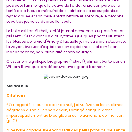
nombreux contacts qu'elle tisse. Une chose est sûre, ce n'est
pas côté famille, qu'elle trouve de l'aide : entre son père qui a
tenté de la tuer, sa mère, froide et lointaine, sa soeur pianiste
hyper douée et son frère, enfant bizarre et solitaire, elle détonne
et va très jeune se débrouiller seule.
Le texte est tantôt récit, tantôt journal personnel, au passé ou au
présent. C'est vivant, il y a du rythme. Quelques photos illustrent
les étapes de la vie d'Amory à laquelle je me suis bien attachée,
la voyant évoluer d'expérience en expérience. J'ai aimé son
indépendance, son intrépidité et son courage.
C'est une magnifique biographie (fictive !) joliment écrite par un
William Boyd que je redécouvre avec grand bonheur.
Ma note 18
Citations
*J'ai regardé le jour se parer de nuit, j'ai vu évoluer les sublimes
dégradés du soleil en son déclin, l'orangé sanguin virant
imperceptiblement au bleu glacier sur le tranchant de l'horizon.
(p. 21)
*Une brise capricieuse enchâssait des petits pans de bleu entre