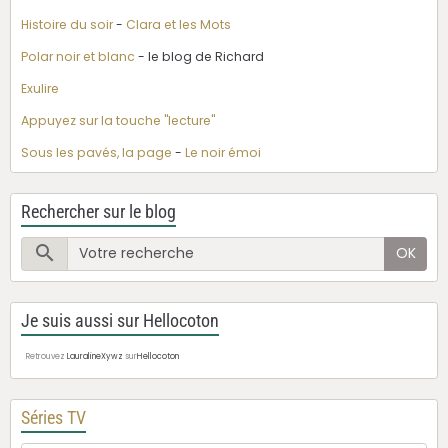
Histoire du soir
-
Clara et les Mots
Polar noir et blanc
- le blog de Richard
Exulire
Appuyez sur la touche "lecture"
Sous les pavés, la page
-
Le noir émoi
Rechercher sur le blog
OK
Je suis aussi sur Hellocoton
Retrouvez
LauralineXywz
sur
Hellocoton
Séries TV