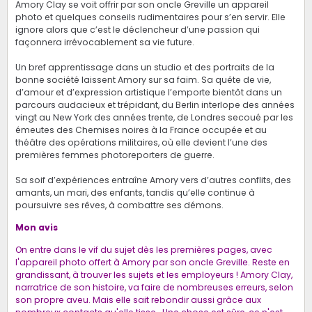
Amory Clay se voit offrir par son oncle Greville un appareil
photo et quelques conseils rudimentaires pour s’en servir. Elle
ignore alors que c’est le déclencheur d’une passion qui
façonnera irrévocablement sa vie future.
Un bref apprentissage dans un studio et des portraits de la
bonne société laissent Amory sur sa faim. Sa quête de vie,
d’amour et d’expression artistique l’emporte bientôt dans un
parcours audacieux et trépidant, du Berlin interlope des années
vingt au New York des années trente, de Londres secoué par les
émeutes des Chemises noires à la France occupée et au
théâtre des opérations militaires, où elle devient l’une des
premières femmes photoreporters de guerre.
Sa soif d’expériences entraîne Amory vers d’autres conflits, des
amants, un mari, des enfants, tandis qu’elle continue à
poursuivre ses rêves, à combattre ses démons.
Mon avis
On entre dans le vif du sujet dès les premières pages, avec
l'appareil photo offert à Amory par son oncle Greville. Reste en
grandissant, à trouver les sujets et les employeurs ! Amory Clay,
narratrice de son histoire, va faire de nombreuses erreurs, selon
son propre aveu. Mais elle sait rebondir aussi grâce aux