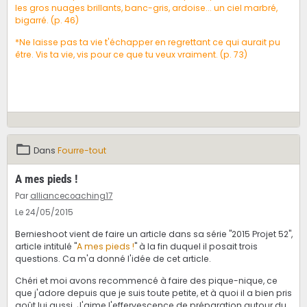
les gros nuages brillants, banc-gris, ardoise... un ciel marbré,
bigarré. (p. 46)
*Ne laisse pas ta vie t'échapper en regrettant ce qui aurait pu
être. Vis ta vie, vis pour ce que tu veux vraiment. (p. 73)
Dans
Fourre-tout
A mes pieds !
Par
alliancecoaching17
Le 24/05/2015
Bernieshoot vient de faire un article dans sa série "2015 Projet 52",
article intitulé "
A mes pieds !
" à la fin duquel il posait trois
questions. Ca m'a donné l'idée de cet article.
Chéri et moi avons recommencé à faire des pique-nique, ce
que j'adore depuis que je suis toute petite, et à quoi il a bien pris
goût lui aussi. J'aime l'effervescence de préparation autour du