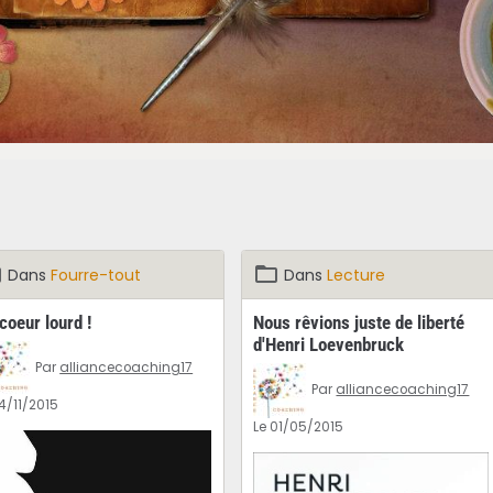
Dans
Fourre-tout
Dans
Lecture
coeur lourd !
Nous rêvions juste de liberté
d'Henri Loevenbruck
Par
alliancecoaching17
Par
alliancecoaching17
14/11/2015
Le 01/05/2015