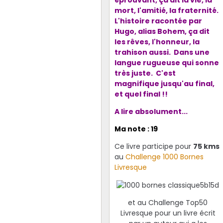
éprouvant, ça dit la vie, la
mort, l'amitié, la fraternité.
L'histoire racontée par
Hugo, alias Bohem, ç
a dit
les rêves, l'honneur, la
trahison aussi. Dans une
langue rugueuse qui sonne
très juste.
C'est
magnifique jusqu'au final,
et quel final !!
A lire absolument...
Ma note : 19
Ce livre participe pour
75 kms
au
Challenge 1000 Bornes
Livresque
et au Challenge Top50
Livresque pour un livre écrit