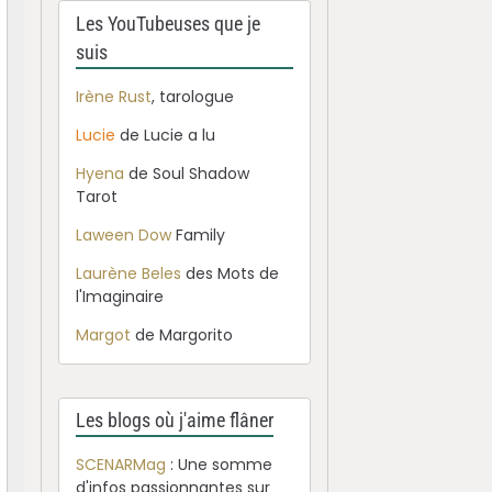
Les YouTubeuses que je
suis
Irène Rust
, tarologue
Lucie
de Lucie a lu
Hyena
de Soul Shadow
Tarot
Laween Dow
Family
Laurène Beles
des Mots de
l'Imaginaire
Margot
de Margorito
Les blogs où j'aime flâner
SCENARMag
: Une somme
d'infos passionnantes sur