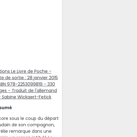
tions Le Livre de Poche -
e de sortie : 28 janvier 2015
ISBN 978-2253099819 - 330
ges - Traduit de l'allemand
r Sabine Wickaert-Fetick
sumé
core sous le coup du départ
udain de son compagnon,
rélie remarque dans une