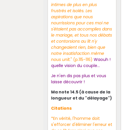
intimes de plus en plus
frustrés et isolés. Les
aspirations que nous
nourrissions pour ces moi ne
s'étaient pas accomplies dans
le mariage, et tous nos débats
et contorsions au lit n'y
changeaient rien, bien que
notre insatisfaction même
nous unît.
" (p.115-116)
Waouh !
quelle vision du couple...
Je n'en dis pas plus et vous
laisse découvrir !
Ma note 14.5 (à cause de la
longueur et du "délayage")
Citations
*En vérité, l'homme doit
s'efforcer d'éliminer l'erreur et