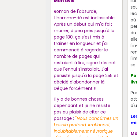
Mon avis
lib
so
Roman de l'absurde,
lec
L'homme-dé est inclassable.
où 
Après un début qui m'a fait
pe
marrer, à peu près jusqu'à la
du
page 180, ça s'est mis à
ell
traîner en longueur et j'ai
l'i
commencé à regarder le
ren
nombre de pages qui
l'i
restaient à lire, signe très net
se
que l'ennui s'installait. J'ai
persisté jusqu'à la page 255 et
Po
décidé d'abandonner là.
liv
Déçue forcément !!
Pa
Il y a de bonnes choses
att
cependant et je ne résiste
d'
pas au plaisir de citer ce
Le
passage :
"
Nous concûmes un
mi
besoin profond, irrationnel,
indubitablement névrotique
Mo