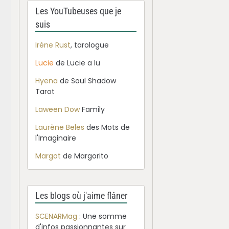
Les YouTubeuses que je
suis
Irène Rust
, tarologue
Lucie
de Lucie a lu
Hyena
de Soul Shadow
Tarot
Laween Dow
Family
Laurène Beles
des Mots de
l'Imaginaire
Margot
de Margorito
Les blogs où j'aime flâner
SCENARMag
: Une somme
d'infos passionnantes sur