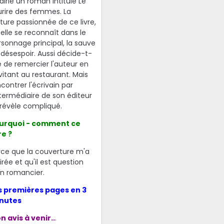
rairie un roman intitulé Le
urire des femmes. La
ture passionnée de ce livre,
elle se reconnaît dans le
rsonnage principal, la sauve
 désespoir. Aussi décide-t-
e de remercier l'auteur en
nvitant au restaurant. Mais
contrer l'écrivain par
ntermédiaire de son éditeur
 révèle compliqué.
urquoi - comment ce
re ?
rce que la couverture m'a
irée et qu'il est question
un romancier.
s premières pages en 3
nutes
n avis à venir..
.