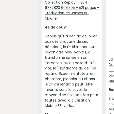
Collection Replay - ISBN
9782823 604795 - 521 pages -
Traduction de James du
Mourier
4è de couv'
Depuis qu'il a décide de jouer
aux dés chacune de ses
décisions, le Dr Rhinehart, un
psychiatre new-yorkais, a
transformé sa vie en un
Edi
immense jeu de hasard. Très
Dat
vite, le " syndrome du dé " se
- 
répand. Expérimentateur en
pa
chambre, pionnier du chaos,
pa
le Dr Rhinehart a peut-être
inventé sans le savoir le
Ré
moyen d'en finir une fois pour
En
toutes avec la civilisation.
so
Mais le FBI veille...
Au