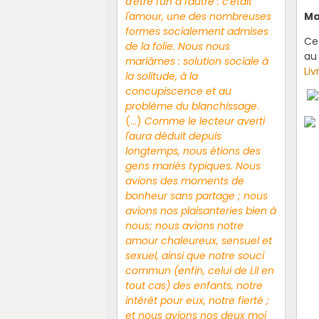
d'être l'un à l'autre : c'était
l'amour, une des nombreuses
Ma
formes socialement admises
Ce 
de la folie. Nous nous
a
mariâmes : solution sociale à
Li
la solitude, à la
concupiscence et au
problème du blanchissage
.
(...)
Comme le lecteur averti
l'aura déduit depuis
longtemps, nous étions des
gens mariés typiques. Nous
avions des moments de
bonheur sans partage ; nous
avions nos plaisanteries bien à
nous; nous avions notre
amour chaleureux, sensuel et
sexuel, ainsi que notre souci
commun (enfin, celui de Lil en
tout cas) des enfants, notre
intérêt pour eux, notre fierté ;
et nous avions nos deux moi