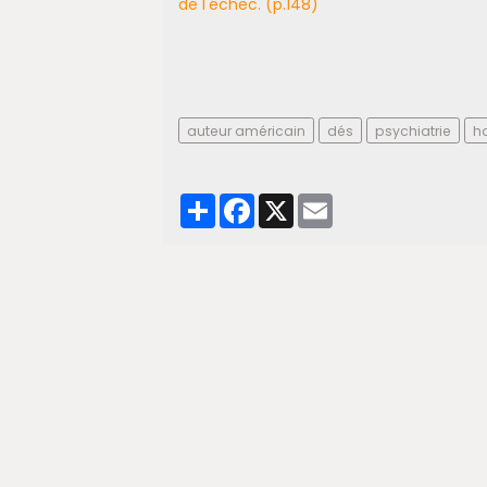
de l'échec. (p.148)
auteur américain
dés
psychiatrie
h
Partager
Facebook
X
Email