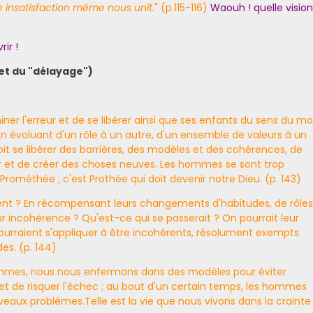
re insatisfaction même nous unît.
" (p.115-116)
Waouh ! quelle visio
rir !
 et du "délayage")
iner l'erreur et de se libérer ainsi que ses enfants du sens du moi
 en évoluant d'un rôle à un autre, d'un ensemble de valeurs à un
it se libérer des barrières, des modèles et des cohérences, de
tir et de créer des choses neuves. Les hommes se sont trop
ométhée ; c'est Prothée qui doit devenir notre Dieu. (p. 143)
ment ? En récompensant leurs changements d'habitudes, de rôles
r incohérence ? Qu'est-ce qui se passerait ? On pourrait leur
ils pourraient s'appliquer à être incohérents, résolument exempts
s. (p. 144)
mmes, nous nous enfermons dans des modèles pour éviter
t de risquer l'échec ; au bout d'un certain temps, les hommes
uveaux problèmes.Telle est la vie que nous vivons dans la crainte