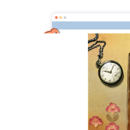
La clef des mots
Page d'a