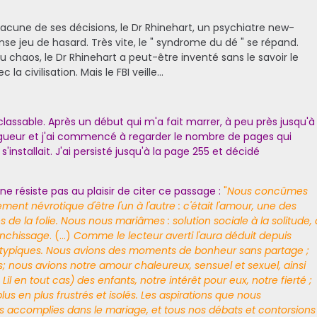
hacune de ses décisions, le Dr Rhinehart, un psychiatre new-
se jeu de hasard. Très vite, le " syndrome du dé " se répand.
chaos, le Dr Rhinehart a peut-être inventé sans le savoir le
a civilisation. Mais le FBI veille...
assable. Après un début qui m'a fait marrer, à peu près jusqu'à
longueur et j'ai commencé à regarder le nombre de pages qui
 s'installait. J'ai persisté jusqu'à la page 255 et décidé
e résiste pas au plaisir de citer ce passage :
"
Nous concûmes
ment névrotique d'être l'un à l'autre : c'était l'amour, une des
 la folie. Nous nous mariâmes : solution sociale à la solitude, 
anchissage
. (...)
Comme le lecteur averti l'aura déduit depuis
 typiques. Nous avions des moments de bonheur sans partage ;
s; nous avions notre amour chaleureux, sensuel et sexuel, ainsi
l en tout cas) des enfants, notre intérêt pour eux, notre fierté ;
us en plus frustrés et isolés. Les aspirations que nous
as accomplies dans le mariage, et tous nos débats et contorsions