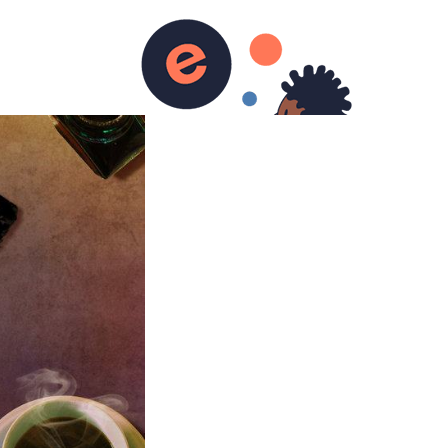
urs)
Ecriture
Contact