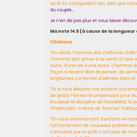
au lit n'y changeaient rien, bien que not
du couple...
Je n'en dis pas plus et vous laisse découv
Ma note 14.5 (à cause de la longueur
Citations
*En vérité, l'homme doit s'efforcer d'élim
L'homme doit arriver à se sentir à l'aise
autre, d'une vie à une autre. L'homme do
façon à devenir libre de penser, de sen
longtemps contentés d'admirer Mars et Pr
*Et si nous élevions nos enfants autre
de goûts ? En les récompensant pour leu
inculquer la discipline de l'instabilité, 
d'habitudes -même de "bonnes" habitude
*En nous transformant d'enfants en ho
l'affrontement de nouveaux problèmes e
s'ennuient parce qu'ils n'ont plus de no