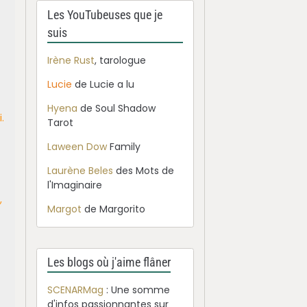
n
Les YouTubeuses que je
suis
Irène Rust
, tarologue
Lucie
de Lucie a lu
Hyena
de Soul Shadow
.
Tarot
Laween Dow
Family
Laurène Beles
des Mots de
l'Imaginaire
,
Margot
de Margorito
Les blogs où j'aime flâner
SCENARMag
: Une somme
d'infos passionnantes sur