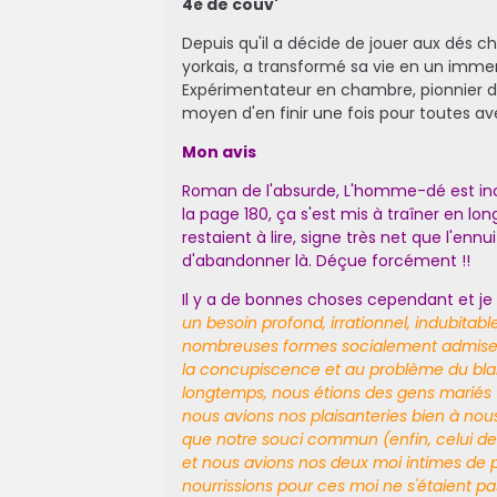
4è de couv'
Depuis qu'il a décide de jouer aux dés c
yorkais, a transformé sa vie en un immen
Expérimentateur en chambre, pionnier du 
moyen d'en finir une fois pour toutes avec l
Mon avis
Roman de l'absurde, L'homme-dé est incl
la page 180, ça s'est mis à traîner en 
restaient à lire, signe très net que l'ennui
d'abandonner là. Déçue forcément !!
Il y a de bonnes choses cependant et je n
un besoin profond, irrationnel, indubitable
nombreuses formes socialement admises de
la concupiscence et au problème du bl
longtemps, nous étions des gens mariés
nous avions nos plaisanteries bien à nou
que notre souci commun (enfin, celui de Li
et nous avions nos deux moi intimes de pl
nourrissions pour ces moi ne s'étaient p