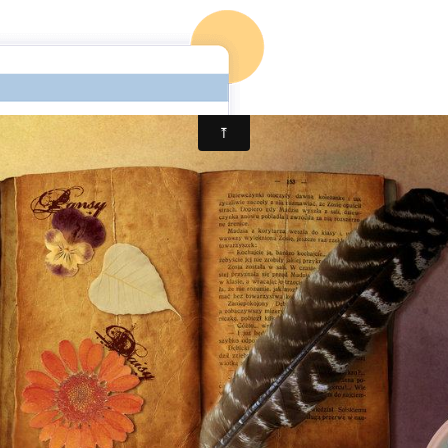
ccueil
Mon 1er roman
Mon blog
Mon 2è roman (en co