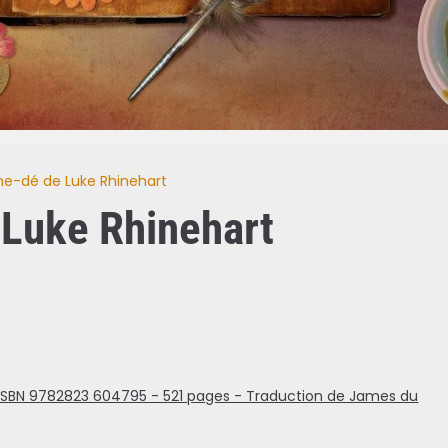
e-dé de Luke Rhinehart
Luke Rhinehart
y - ISBN 9782823 604795 - 521 pages - Traduction de James du