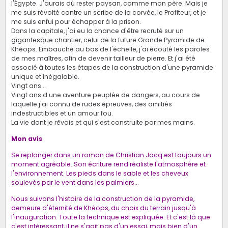
l'Égypte. J'aurais dû rester paysan, comme mon père. Mais je
me suis révolté contre un scribe de la corvée, le Profiteur, et je
me suis enfui pour échapper à la prison.
Dans la capitale, j'ai eu la chance d'être recruté sur un
gigantesque chantier, celui de la future Grande Pyramide de
Khéops. Embauché au bas de l'échelle, j'ai écouté les paroles
de mes maîtres, afin de devenir tailleur de pierre. Et j'ai été
associé à toutes les étapes de la construction d'une pyramide
unique et inégalable.
Vingt ans...
Vingt ans d une aventure peuplée de dangers, au cours de
laquelle j'ai connu de rudes épreuves, des amitiés
indestructibles et un amour fou.
La vie dont je rêvais et qui s'est construite par mes mains.
Mon avis
Se replonger dans un roman de Christian Jacq est toujours un
moment agréable. Son écriture rend réaliste l'atmosphère et
l'environnement. Les pieds dans le sable et les cheveux
soulevés par le vent dans les palmiers...
Nous suivons l'histoire de la construction de la pyramide,
demeure d'éternité de Khéops, du choix du terrain jusqu'à
l'inauguration. Toute la technique est expliquée. Et c'est là que
c'est intéressant, il ne s'agit pas d'un essai, mais bien d'un