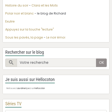
Histoire du soir
-
Clara et les Mots
Polar noir et blanc
- le blog de Richard
Exulire
Appuyez sur la touche "lecture"
Sous les pavés, la page
-
Le noir émoi
Rechercher sur le blog
OK
Je suis aussi sur Hellocoton
Retrouvez
LauralineXywz
sur
Hellocoton
Séries TV