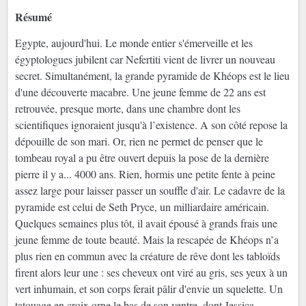
Résumé
Egypte, aujourd'hui. Le monde entier s'émerveille et les
égyptologues jubilent car Nefertiti vient de livrer un nouveau
secret. Simultanément, la grande pyramide de Khéops est le lieu
d'une découverte macabre. Une jeune femme de 22 ans est
retrouvée, presque morte, dans une chambre dont les
scientifiques ignoraient jusqu'à l’existence. A son côté repose la
dépouille de son mari. Or, rien ne permet de penser que le
tombeau royal a pu être ouvert depuis la pose de la dernière
pierre il y a... 4000 ans. Rien, hormis une petite fente à peine
assez large pour laisser passer un souffle d'air. Le cadavre de la
pyramide est celui de Seth Pryce, un milliardaire américain.
Quelques semaines plus tôt, il avait épousé à grands frais une
jeune femme de toute beauté. Mais la rescapée de Khéops n’a
plus rien en commun avec la créature de rêve dont les tabloïds
firent alors leur une : ses cheveux ont viré au gris, ses yeux à un
vert inhumain, et son corps ferait pâlir d'envie un squelette. Un
tatouage en croix orne le bas de son ventre, dont Jessica