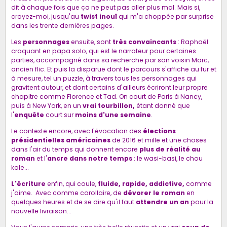
dit à chaque fois que ça ne peut pas aller plus mal. Mais si,
croyez-moi, jusqu'au
twist inouï
qui m'a choppée par surprise
dans les trente dernières pages.
Les
personnages
ensuite, sont
très convaincants
: Raphaël
craquant en papa solo, qui est le narrateur pour certaines
parties, accompagné dans sa recherche par son voisin Marc,
ancien flic. Et puis la disparue dont le parcours s'affiche au fur et
à mesure, tel un puzzle, à travers tous les personnages qui
gravitent autour, et dont certains d'ailleurs écriront leur propre
chapitre comme Florence et Tad. On court de Paris à Nancy,
puis à New York, en un
vrai tourbillon,
étant donné que
l'
enquête
court sur
moins d'une semaine
.
Le contexte encore, avec l'évocation des
élections
présidentielles américaines
de 2016 et mille et une choses
dans l'air du temps qui donnent encore
plus de réalité au
roman
et l'
ancre dans notre temps
: le wasi-basi, le chou
kale...
L'écriture
enfin, qui coule,
fluide, rapide, addictive,
comme
j'aime. Avec comme corollaire, de
dévorer le roman
en
quelques heures et de se dire qu'il faut
attendre un an
pour la
nouvelle livraison...