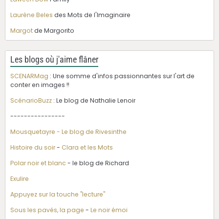
Laurène Beles
des Mots de l'Imaginaire
Margot
de Margorito
Les blogs où j'aime flâner
SCENARMag
: Une somme d'infos passionnantes sur l'art de
conter en images !!
ScénarioBuzz
: Le blog de Nathalie Lenoir
----------------
Mousquetayre - Le blog de Rivesinthe
Histoire du soir
-
Clara et les Mots
Polar noir et blanc
- le blog de Richard
Exulire
Appuyez sur la touche "lecture"
Sous les pavés, la page
-
Le noir émoi