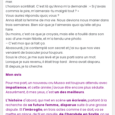
mer.
L’horizon scintillait. C’est là qu’Anna m’a demandé : « Si j’avais
commis le pire, m’aimerais-tu malgré tout ? »
Vous auriez répondu quoi, vous ?
Anna était la femme de ma vie. Nous devions nous marier dans
trois semaines. Bien sûr que je l’aimerais quoi qu’elle ait pu
faire.
Du moins, c’est ce que je croyais, mais elle a fouillé dans son
sac d’une main fébrile, et m’a tendu une photo.
– C’est moi qui ai fait ça.
Abasourdi, j’ai contemplé son secret et j’ai su que nos vies
venaient de basculer pour toujours.
Sous le choc, je me suis levé et je suis parti sans un mot.
Lorsque je suis revenu, il était trop tard : Anna avait disparu.
Et depuis, je la cherche.
Mon avis
Pour ma part, un nouveau cru Musso est toujours attendu avec
impatience
, et cette année j'avoue être encore plus séduite.
Assurément, à mes yeux, c'est
un des meilleurs
.
L'histoire
d'abord, qui met en scène
un écrivain
, partant à la
recherche de
sa future femme, disparue
suite à une grosse
dispute. Et
l'imbroglio
, en trois actes comme il se doit, va se
mettre en place, de fil en aiguille,
de Charybde en Scylla
, on se