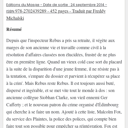
Editions du Masqe - Date de sortie : 24 septembre 2014 -
978-2702439289 - 452 pages - Traduit par Freddy
ISBN
Michalski
Résumé
Depuis que l'inspecteur Rebus a pris sa retraite, il végète aux
marges de son ancienne vie et travaille comme civil à la
résolution d'affaires classées non élucidées, frustré de ne plus
être en première ligne. Quand un vieux cold case sort du placard
à la suite de la disparition d'une jeune femme, il ne résiste pas à
la tentation, s'empare du dossier et parvient à récupérer sa place
à la crim'. Mais Rebus reste Rebus. Il est toujours aussi buté,
dispersé et ingérable, et se met vite tout le monde à dos : son
ancienne collègue Siobhan Clarke, son vieil ennemi Ger
Cafferty ; et le nouveau patron du crime organisé d'Édimbourg
qui cherche à se faire un nom. Ajouté à cette liste, Malcolm Fox,
du service des Plaintes, la police des polices, qui compte bien
faire tout son possible pour empêcher sa réintégration. Fox est