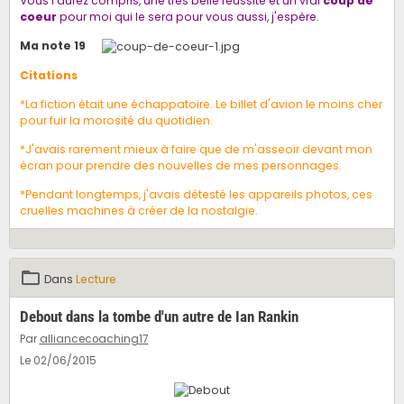
Vous l'aurez compris, une très belle réussite et un vrai
coup de
coeur
pour moi qui le sera pour vous aussi, j'espère.
Ma note 19
Citations
*La fiction était une échappatoire. Le billet d'avion le moins cher
pour fuir la morosité du quotidien.
*J'avais rarement mieux à faire que de m'asseoir devant mon
écran pour prendre des nouvelles de mes personnages.
*Pendant longtemps, j'avais détesté les appareils photos, ces
cruelles machines à créer de la nostalgie.
Dans
Lecture
Debout dans la tombe d'un autre de Ian Rankin
Par
alliancecoaching17
Le 02/06/2015