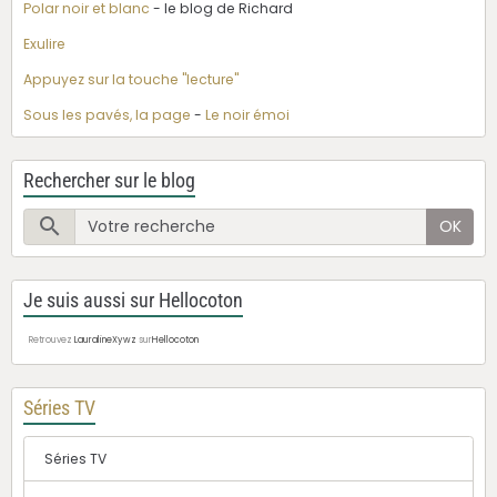
Polar noir et blanc
- le blog de Richard
Exulire
Appuyez sur la touche "lecture"
Sous les pavés, la page
-
Le noir émoi
Rechercher sur le blog
OK
Je suis aussi sur Hellocoton
Retrouvez
LauralineXywz
sur
Hellocoton
Séries TV
Séries TV