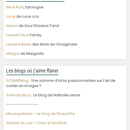
Irène Rust
, tarologue
Lucie
de Lucie a lu
Hyena
de Soul Shadow Tarot
Laween Dow
Family
Laurène Beles
des Mots de l'Imaginaire
Margot
de Margorito
Les blogs où j'aime flâner
SCENARMag
: Une somme d'infos passionnantes sur l'art de
conter en images !!
ScénarioBuzz
: Le blog de Nathalie Lenoir
----------------
Mousquetayre - Le blog de Rivesinthe
Histoire du soir
-
Clara et les Mots