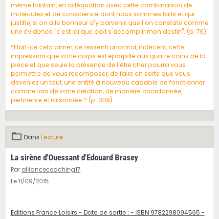
même lointain, en adéquation avec cette combinaison de
molécules et de conscience dont nous sommes faits et qui
justifie, si on a le bonheur d'y parvenir, que l'on constate comme
une évidence "c'est ici que doit s'accomplir mon destin". (p. 76)
*Etait-ce cela aimer, ce ressenti anormal, indécent, cette
impression que votre corps est éparpillé aux quatre coins de la
pièce et que seule la présence de l'être cher pourra vous
permettre de vous recomposer, de faire en sorte que vous
deveniez un tout, une entité à nouveau capable de fonctionner
comme lors de votre création, de manière coordonnée,
pertinente et raisonnée ? (p. 309)
Dans
Lecture
La sirène d'Ouessant d'Edouard Brasey
Par
alliancecoaching17
Le 11/09/2015
Editions France Loisirs - Date de sortie : - ISBN 9782298094565 -