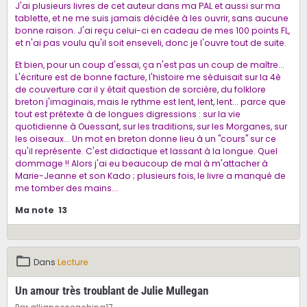
J'ai plusieurs livres de cet auteur dans ma PAL et aussi sur ma
tablette, et ne me suis jamais décidée à les ouvrir, sans aucune
bonne raison. J'ai reçu celui-ci en cadeau de mes 100 points FL,
et n'ai pas voulu qu'il soit enseveli, donc je l'ouvre tout de suite.
Et bien, pour un coup d'essai, ça n'est pas un coup de maître...
L'écriture est de bonne facture, l'histoire me séduisait sur la 4è
de couverture car il y était question de sorcière, du folklore
breton j'imaginais, mais le rythme est lent, lent, lent... parce que
tout est prétexte à de longues digressions : sur la vie
quotidienne à Ouessant, sur les traditions, sur les Morganes, sur
les oiseaux... Un mot en breton donne lieu à un "cours" sur ce
qu'il représente. C'est didactique et lassant à la longue. Quel
dommage !! Alors j'ai eu beaucoup de mal à m'attacher à
Marie-Jeanne et son Kado ; plusieurs fois, le livre a manqué de
me tomber des mains...
Ma note 13
Dans
Lecture
Un amour très troublant de Julie Mullegan