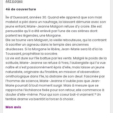
442 pages
4è de couverture
Île d’Ouessant, années 30. Quand elle apprend que son mari
matelot a péri dans un naufrage, la laissant démunie avec son
jeune enfant, Marie-Jeanne Malgorn refuse d’y croire. Elle est
persuadée qu’il a été enlevé par l’une de ces sirènes dont
parlent les légendes, une Morgane.
Elle se tourne vers Malgven, la vieille rebouteuse, qui la contraint
à sacrifier un agneau dans le temple des anciennes
druidesses. Si la Morgane le libère, Jean-Marie sera là d’ici la
Toussaint, prophétise la sorcière.
La vie est dure sur l’île battue par les vents. Malgré le poids de la
solitude, Marie-Jeanne se refuse à Yves, l’aubergiste qui l’a vue
naître et s’est passionnément épris d’elle, mais laisse un jeune
naturaliste, originaire du Finistère, en mission d’observation
ornithologique dans l’île, la distraire de son deuil. Fascinée par
l’homme de science, Marie-Jeanne n’oublie pas que Jean-
Marie pourrait à tout moment surgir. Mais à mesure que se
rapproche l’échéance fixée pour son retour, elle commence à
douter d’elle-même. Pour qui son coeur bat-il vraiment ? Un
terrible drame va bientôt la forcer à choisir…
Mon avis