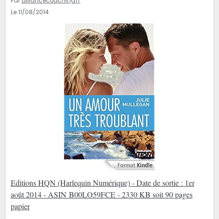
Par
alliancecoaching17
Le 11/08/2014
Editions HQN (Harlequin Numérique) - Date de sortie : 1er
août 2014 - ASIN B00LO59FCE - 2330 KB soit 90 pages
papier