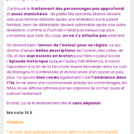
J'ai trouvé le
traitement des personnages
pas approfondi
et
assez manichéen
: de petite fille aimante, Marine devient
ado puis femme distante après une révélation sur le passé
familial, Jean de détestable devient admirable après une autre
révélation, comme si l'humain n'était pas beaucoup plus
complexe que cela. Du coup,
on ne s'y attache pas
vraiment.
On ressent bien l'
amour de l'auteur pour sa région
, ce qui
donne d'assez
belles descriptions
de l'océan, des côtes, de
l'île, et des
expressions en breton
pour faire couleur locale.
L'
épisode historique
auquel l'auteur fait référence, à savoir
l'épuration à la fin de la Seconde Guerre Mondiale dans ce coin
de Bretagne m'a intéressée et donné envie d'en savoir un peu
plus. Ce qui est
bien rendu
également c'est
l'ambiance dans
l'île
, la vie dans une communauté réduite, les commérages, les
fêtes, la vie difficile rythmée par les caprices de la mer, aussi et
surtout l'isolement.
En bref, ça se lit relativement vite et
sans déplaisir
.
Ma note 14.5
Citation
*Je crois que quelque part nous attend un lieu, même petit,