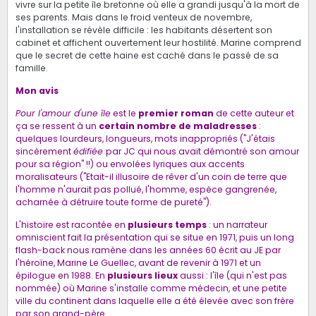
vivre sur la petite île bretonne où elle a grandi jusqu'à la mort de
ses parents. Mais dans le froid venteux de novembre,
l'installation se révèle difficile : les habitants désertent son
cabinet et affichent ouvertement leur hostilité. Marine comprend
que le secret de cette haine est caché dans le passé de sa
famille.
Mon avis
Pour l'amour d'une île
est le
premier roman
de cette auteur et
ça se ressent à un
certain nombre de maladresses
:
quelques lourdeurs, longueurs, mots inappropriés ("J'étais
sincèrement
édifiée
par JC qui nous avait démontré son amour
pour sa région" !!) ou envolées lyriques aux accents
moralisateurs ("Etait-il illusoire de rêver d'un coin de terre que
l'homme n'aurait pas pollué, l'homme, espèce gangrenée,
acharnée à détruire toute forme de pureté").
L'histoire est racontée en
plusieurs temps
: un narrateur
omniscient fait la présentation qui se situe en 1971, puis un long
flash-back nous ramène dans les années 60 écrit au JE par
l'héroïne, Marine Le Guellec, avant de revenir à 1971 et un
épilogue en 1988. En
plusieurs lieux
aussi : l'île (qui n'est pas
nommée) où Marine s'installe comme médecin, et une petite
ville du continent dans laquelle elle a été élevée avec son frère
par son grand-père.