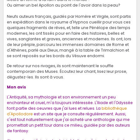
Ou aimer un bel Apollon au point de l'avoir dans la peau?
Neufs auteurs français, guidés par Homère et Virgile, sont partis
en expédition dans le royaume d'Hypnos cueillir pour vous ces
quelques fragments de rêves, et, telle une Pénélope des temps
modernes, les ont tissés pour en faire des histoires, belles et
vives, sanglantes et graves, anciennes et modernes. Ils ont, lors
de leur périple, parcouru les immenses domaines de Rome et
d'Athènes, parlé aux Dieux, mangé à la table de Trimalchion et
se sont reposés sur les bords du Vésuve endormi.
De retour sur nos rivages, ils sont maintenant le souffle
contemporain des Muses. Écoutez leur chant, lisez leur prose,
dégustez-les. Ils sont à vous.
Mon avis
L'Antiquité, sa mythologie et son environnement un peu
enchanteur et cruel, m'a toujours intéressée. L'Iliade et l'Odyssée
font partie des oeuvres que j'ai lues et relues. La
bibliothèque
d'Apollodore
est un site que je consulte régulièrement. Aussi,
c'est tout naturellement que j'ai acheté une anthologie qui me
promettait un petit tour dans ce milieu, guidée par des auteurs
de fantasy.