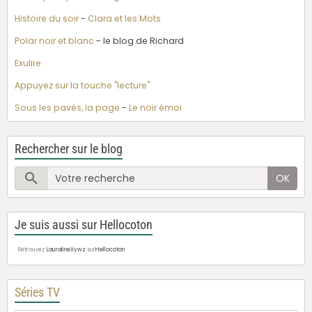
Histoire du soir
-
Clara et les Mots
Polar noir et blanc
- le blog de Richard
Exulire
Appuyez sur la touche "lecture"
Sous les pavés, la page
-
Le noir émoi
Rechercher sur le blog
OK
Je suis aussi sur Hellocoton
Retrouvez
LauralineXywz
sur
Hellocoton
Séries TV