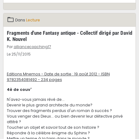
Dans
Lecture
Fragments d'une Fantasy antique - Collectif dirigé par David
K. Nouvel
Par
alliancecoaching17
Le 25/11/2015
Editions Mnemos - Date de sortie : 19 août 2012 - ISBN
9782354081492 - 234 pages
4è de couv'
N'avez-vous jamais rêvé de...
Devenir le plus grand architecte du monde?
Trouver des fragments perdus d'un roman à succès ?
Vous venger des Dieux... ou bien devenir leur détective privé
attitré ?
Toucher un objet et savoir tout de son histoire ?
Répondre à la célèbre énigme du Sphinx ?
Mettre un terme à la faim dans le monde ?