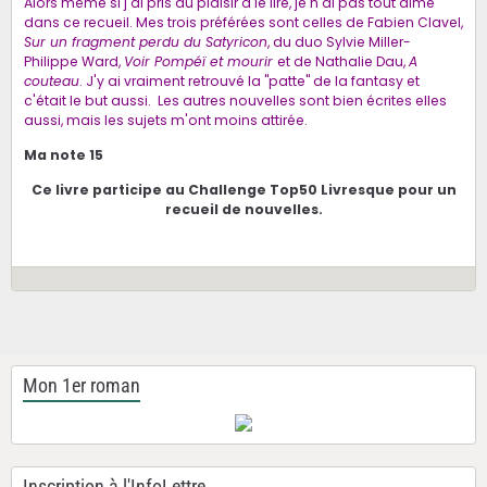
Alors même si j'ai pris du plaisir à le lire, je n'ai pas tout aimé
dans ce recueil. Mes trois préférées sont celles de Fabien Clavel,
Sur un fragment perdu du Satyricon
, du duo Sylvie Miller-
Philippe Ward,
Voir Pompéï et mourir
et de Nathalie Dau,
A
couteau
. J'y ai vraiment retrouvé la "patte" de la fantasy et
c'était le but aussi. Les autres nouvelles sont bien écrites elles
aussi, mais les sujets m'ont moins attirée.
Ma note 15
Ce livre participe au Challenge Top50 Livresque pour un
recueil de nouvelles.
Mon 1er roman
Inscription à l'InfoLettre