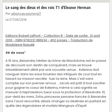
Le sang des dieux et des rois T1 d'Eleanor Herman
Par
alliancecoaching17
Le 07/06/2016
Editions Robert Laffont - Collection R - Date de sortie : 21 avril
2016 - ISBN 9782221 188934 - 452 pages - Traduction de
Madeleine Nasalik
4è de couv'
A 16 ans, Alexandre, héritier du trône de Macédoine, est en passe
de découvrir son destin de conquérant, mais se trouve
irrésistiblement attiré par une nouvelle venue... Katerina doit
naviguer dans les eaux troubles des intrigues de cour tout en
taisant sa mission secrète : tuer la reine. Mais c'est sans
compter sur son premier amour... Jacob est prêt à tout sacrifier
pour gagner le coeur de Katerina, même si cela signifie se
mesurer à Hephaestion, tueur sous la protection d'Alexandre. Et,
par-delà les mers, Zofia, princesse persane fiancée à Alexandre
sans l'avoir rencontré, désire changer sa destinée en partant en
quête des légendaires et mortels Mangeurs d'Esprit.