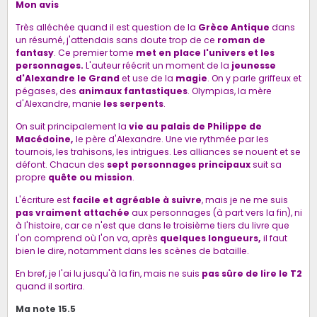
Mon avis
Très alléchée quand il est question de la
Grèce Antique
dans
un résumé, j'attendais sans doute trop de ce
roman de
fantasy
. Ce premier tome
met en place l'univers et les
personnages.
L'auteur réécrit
un moment de la
jeunesse
d'Alexandre le Grand
et use de la
magie
. On y parle griffeux et
pégases, des
animaux fantastiques
. Olympias, la mère
d'Alexandre, manie
les serpents
.
On suit principalement la
vie au palais de Philippe de
Macédoine,
le père d'Alexandre. Une vie rythmée par les
tournois, les trahisons, les intrigues. Les alliances se nouent et se
défont. Chacun des
sept personnages principaux
suit sa
propre
quête ou mission
.
L'écriture est
facile et agréable à suivre
, mais je ne me suis
pas vraiment attachée
aux personnages (à part vers la fin), ni
à l'histoire, car ce n'est que dans le troisième tiers du livre que
l'on comprend où l'on va, après
quelques longueurs,
il faut
bien le dire, notamment dans les scènes de bataille.
En bref, je l'ai lu jusqu'à la fin, mais ne suis
pas sûre de lire le T2
quand il sortira.
Ma note 15.5