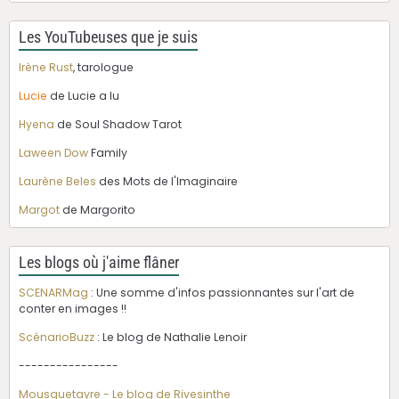
Les YouTubeuses que je suis
Irène Rust
, tarologue
Lucie
de Lucie a lu
Hyena
de Soul Shadow Tarot
Laween Dow
Family
Laurène Beles
des Mots de l'Imaginaire
Margot
de Margorito
Les blogs où j'aime flâner
SCENARMag
: Une somme d'infos passionnantes sur l'art de
conter en images !!
ScénarioBuzz
: Le blog de Nathalie Lenoir
----------------
Mousquetayre - Le blog de Rivesinthe