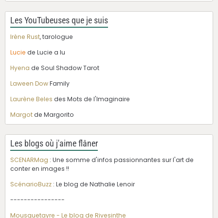
Les YouTubeuses que je suis
Irène Rust
, tarologue
Lucie
de Lucie a lu
Hyena
de Soul Shadow Tarot
Laween Dow
Family
Laurène Beles
des Mots de l'Imaginaire
Margot
de Margorito
Les blogs où j'aime flâner
SCENARMag
: Une somme d'infos passionnantes sur l'art de
conter en images !!
ScénarioBuzz
: Le blog de Nathalie Lenoir
----------------
Mousquetayre - Le blog de Rivesinthe