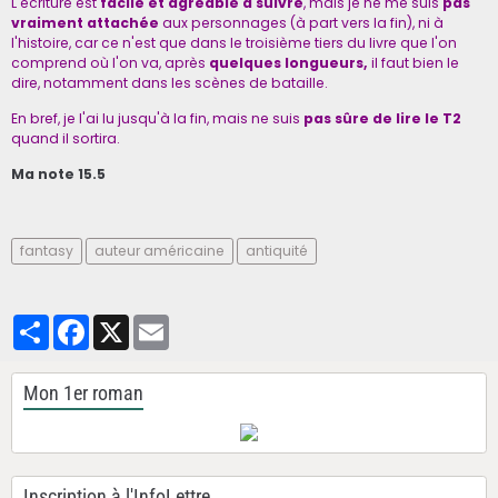
L'écriture est
facile et agréable à suivre
, mais je ne me suis
pas
vraiment attachée
aux personnages (à part vers la fin), ni à
l'histoire, car ce n'est que dans le troisième tiers du livre que l'on
comprend où l'on va, après
quelques longueurs,
il faut bien le
dire, notamment dans les scènes de bataille.
En bref, je l'ai lu jusqu'à la fin, mais ne suis
pas sûre de lire le T2
quand il sortira.
Ma note 15.5
fantasy
auteur américaine
antiquité
Partager
Facebook
X
Email
Mon 1er roman
Inscription à l'InfoLettre