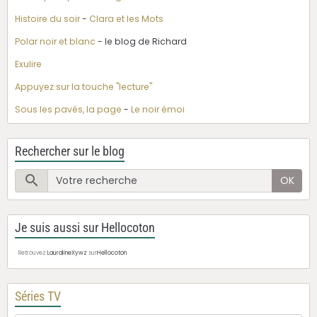
Histoire du soir
-
Clara et les Mots
Polar noir et blanc
- le blog de Richard
Exulire
Appuyez sur la touche "lecture"
Sous les pavés, la page
-
Le noir émoi
Rechercher sur le blog
OK
Je suis aussi sur Hellocoton
Retrouvez
LauralineXywz
sur
Hellocoton
Séries TV