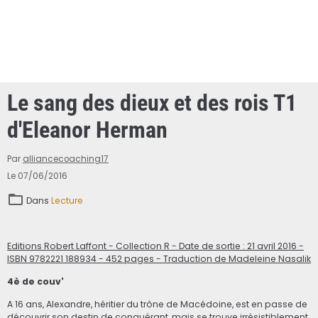
Le sang des dieux et des rois T1
d'Eleanor Herman
Par
alliancecoaching17
Le 07/06/2016
Dans
Lecture
Editions Robert Laffont - Collection R - Date de sortie : 21 avril 2016 -
ISBN 9782221 188934 - 452 pages - Traduction de Madeleine Nasalik
4è de couv'
A 16 ans, Alexandre, héritier du trône de Macédoine, est en passe de
découvrir son destin de conquérant, mais se trouve irrésistiblement