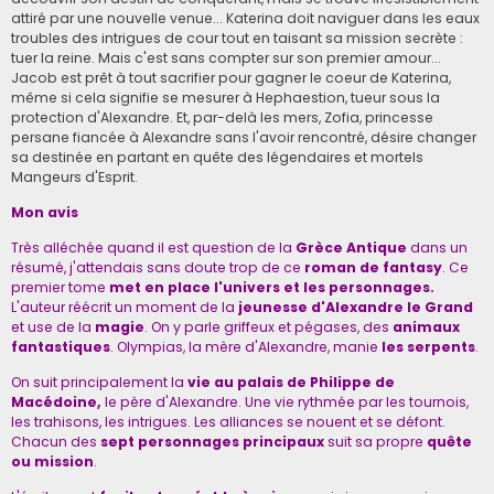
attiré par une nouvelle venue... Katerina doit naviguer dans les eaux
troubles des intrigues de cour tout en taisant sa mission secrète :
tuer la reine. Mais c'est sans compter sur son premier amour...
Jacob est prêt à tout sacrifier pour gagner le coeur de Katerina,
même si cela signifie se mesurer à Hephaestion, tueur sous la
protection d'Alexandre. Et, par-delà les mers, Zofia, princesse
persane fiancée à Alexandre sans l'avoir rencontré, désire changer
sa destinée en partant en quête des légendaires et mortels
Mangeurs d'Esprit.
Mon avis
Très alléchée quand il est question de la
Grèce Antique
dans un
résumé, j'attendais sans doute trop de ce
roman de fantasy
. Ce
premier tome
met en place l'univers et les personnages.
L'auteur réécrit
un moment de la
jeunesse d'Alexandre le Grand
et use de la
magie
. On y parle griffeux et pégases, des
animaux
fantastiques
. Olympias, la mère d'Alexandre, manie
les serpents
.
On suit principalement la
vie au palais de Philippe de
Macédoine,
le père d'Alexandre. Une vie rythmée par les tournois,
les trahisons, les intrigues. Les alliances se nouent et se défont.
Chacun des
sept personnages principaux
suit sa propre
quête
ou mission
.