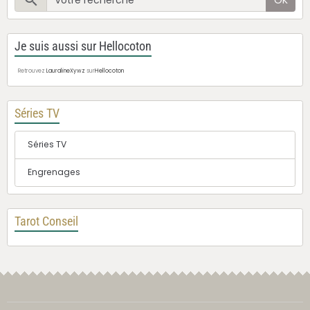
Je suis aussi sur Hellocoton
Retrouvez
LauralineXywz
sur
Hellocoton
Séries TV
Séries TV
Engrenages
Tarot Conseil