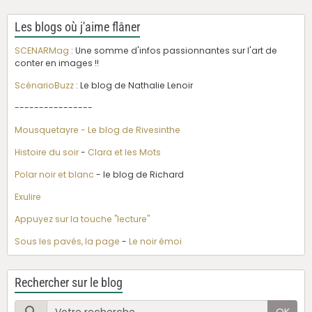
Les blogs où j'aime flâner
SCENARMag
: Une somme d'infos passionnantes sur l'art de
conter en images !!
ScénarioBuzz
: Le blog de Nathalie Lenoir
----------------
Mousquetayre - Le blog de Rivesinthe
Histoire du soir
-
Clara et les Mots
Polar noir et blanc
- le blog de Richard
Exulire
Appuyez sur la touche "lecture"
Sous les pavés, la page
-
Le noir émoi
Rechercher sur le blog
OK