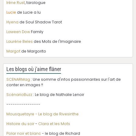
Irène Rust
, tarologue
Lucie
de Lucie a lu
Hyena
de Soul Shadow Tarot
Laween Dow
Family
Laurène Beles
des Mots de l'Imaginaire
Margot
de Margorito
Les blogs où j'aime flâner
SCENARMag
: Une somme d'infos passionnantes sur l'art de
conter en images !!
ScénarioBuzz
: Le blog de Nathalie Lenoir
----------------
Mousquetayre - Le blog de Rivesinthe
Histoire du soir
-
Clara et les Mots
Polar noir et blanc
- le blog de Richard