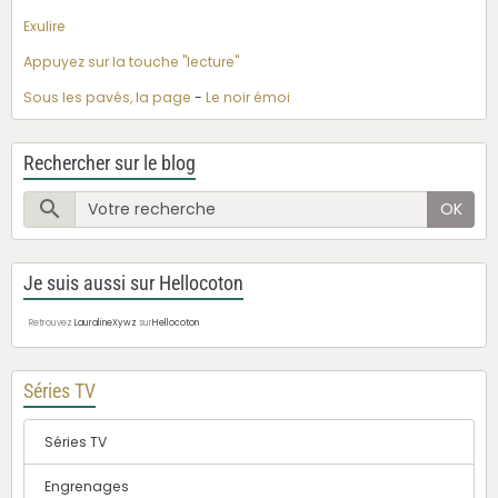
Exulire
Appuyez sur la touche "lecture"
Sous les pavés, la page
-
Le noir émoi
Rechercher sur le blog
OK
Je suis aussi sur Hellocoton
Retrouvez
LauralineXywz
sur
Hellocoton
Séries TV
Séries TV
Engrenages