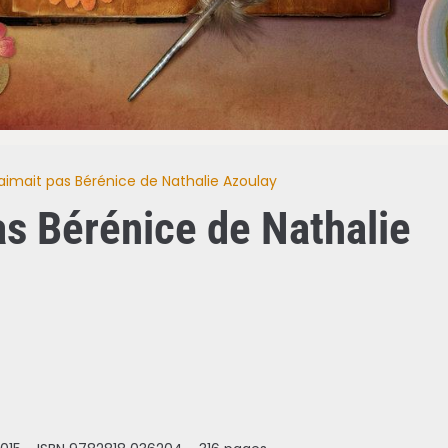
'aimait pas Bérénice de Nathalie Azoulay
pas Bérénice de Nathalie