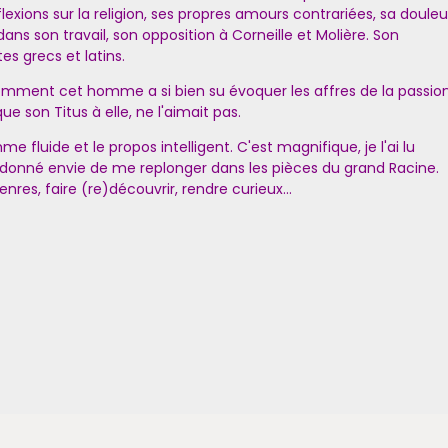
flexions sur la religion, ses propres amours contrariées, sa douleu
dans son travail, son opposition à Corneille et Molière. Son
xtes grecs et latins.
omment cet homme a si bien su évoquer les affres de la passio
e son Titus à elle, ne l'aimait pas.
me fluide et le propos intelligent. C'est magnifique, je l'ai lu
m'a donné envie de me replonger dans les pièces du grand Racine.
enres, faire (re)découvrir, rendre curieux...