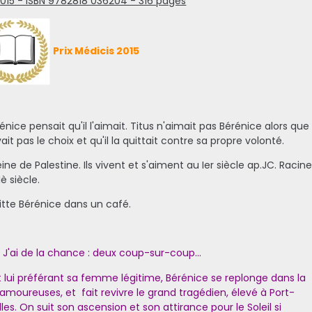
t 2015 - ISBN 9782818 036204 - 316 pages
Prix Médicis 2015
nice pensait qu'il l'aimait. Titus n'aimait pas Bérénice alors que
it pas le choix et qu'il la quittait contre sa propre volonté.
e de Palestine. Ils vivent et s'aiment au Ier siècle ap.JC. Racine
è siècle.
uitte Bérénice dans un café.
! J'ai de la chance : deux coup-sur-coup...
t lui préférant sa femme légitime, Bérénice se replonge dans la
amoureuses, et fait revivre le grand tragédien, élevé à Port-
lles. On suit son ascension et son attirance pour le Soleil si