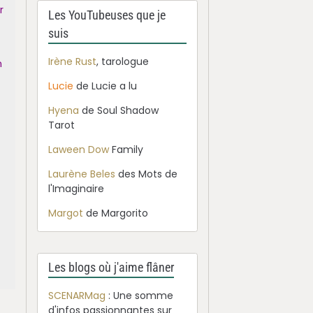
r
Les YouTubeuses que je
suis
Irène Rust
, tarologue
n
Lucie
de Lucie a lu
Hyena
de Soul Shadow
Tarot
Laween Dow
Family
Laurène Beles
des Mots de
l'Imaginaire
Margot
de Margorito
Les blogs où j'aime flâner
SCENARMag
: Une somme
d'infos passionnantes sur