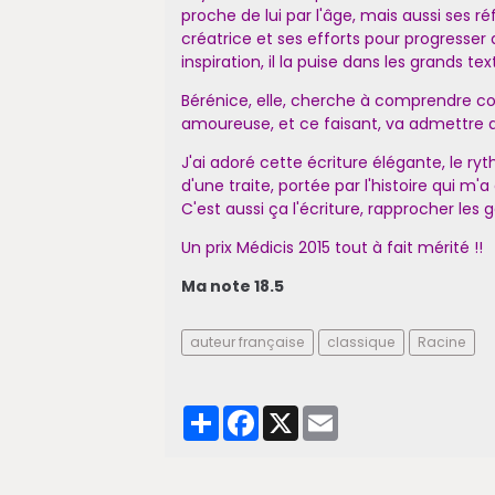
proche de lui par l'âge, mais aussi ses ré
créatrice et ses efforts pour progresser 
inspiration, il la puise dans les grands te
Bérénice, elle, cherche à comprendre c
amoureuse, et ce faisant, va admettre qu
J'ai adoré cette écriture élégante, le ryth
d'une traite, portée par l'histoire qui 
C'est aussi ça l'écriture, rapprocher les g
Un prix Médicis 2015 tout à fait mérité !!
Ma note 18.5
auteur française
classique
Racine
Partager
Facebook
X
Email