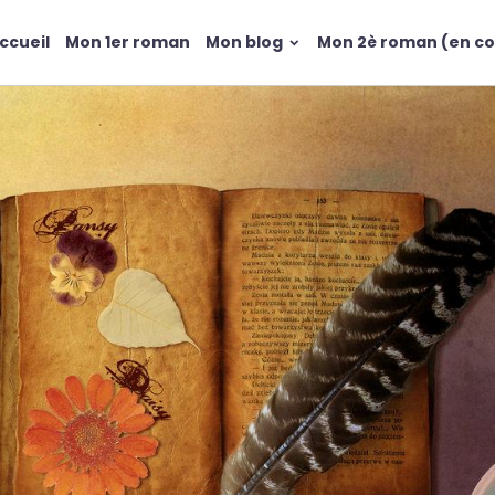
ccueil
Mon 1er roman
Mon blog
Mon 2è roman (en co