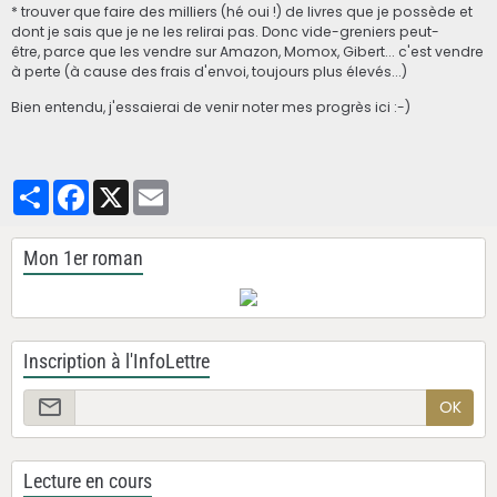
* trouver que faire des milliers (hé oui !) de livres que je possède et
dont je sais que je ne les relirai pas. Donc vide-greniers peut-
être, parce que les vendre sur Amazon, Momox, Gibert... c'est vendre
à perte (à cause des frais d'envoi, toujours plus élevés...)
Bien entendu, j'essaierai de venir noter mes progrès ici :-)
Partager
Facebook
X
Email
Mon 1er roman
Inscription à l'InfoLettre
OK
Lecture en cours