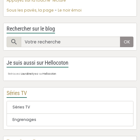
Appuyez sur la touche "lecture"
Sous les pavés, la page
-
Le noir émoi
Rechercher sur le blog
OK
Je suis aussi sur Hellocoton
Retrouvez
LauralineXywz
sur
Hellocoton
Séries TV
Séries TV
Engrenages