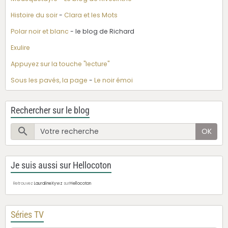
Histoire du soir
-
Clara et les Mots
Polar noir et blanc
- le blog de Richard
Exulire
Appuyez sur la touche "lecture"
Sous les pavés, la page
-
Le noir émoi
Rechercher sur le blog
OK
Je suis aussi sur Hellocoton
Retrouvez
LauralineXywz
sur
Hellocoton
Séries TV