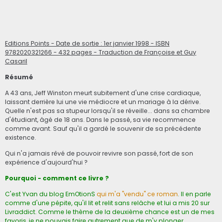
Editions Points - Date de sortie : 1er janvier 1998 - ISBN
9782020321266 - 432 pages - Traduction de Françoise et Guy
Casaril
Résumé
A 43 ans, Jeff Winston meurt subitement d'une crise cardiaque,
laissant derrière lui une vie médiocre et un mariage à la dérive.
Quelle n'est pas sa stupeur lorsqu'il se réveille... dans sa chambre
d'étudiant, âgé de 18 ans. Dans le passé, sa vie recommence
comme avant. Sauf qu'il a gardé le souvenir de sa précédente
existence.
Qui n'a jamais rêvé de pouvoir revivre son passé, fort de son
expérience d'aujourd'hui ?
Pourquoi - comment ce livre ?
C'est Yvan du blog EmOtionS
qui m'a "vendu" ce roman
. Il en parle
comme d'une pépite, qu'il lit et relit sans relâche et lui a mis 20 sur
Livraddict. Comme le thème de la deuxième chance est un de mes
favoris, je ne pouvais faire autrement que de m'y plonger...