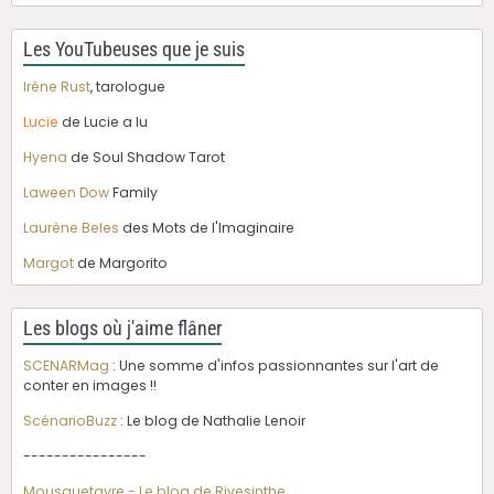
Les YouTubeuses que je suis
Irène Rust
, tarologue
Lucie
de Lucie a lu
Hyena
de Soul Shadow Tarot
Laween Dow
Family
Laurène Beles
des Mots de l'Imaginaire
Margot
de Margorito
Les blogs où j'aime flâner
SCENARMag
: Une somme d'infos passionnantes sur l'art de
conter en images !!
ScénarioBuzz
: Le blog de Nathalie Lenoir
----------------
Mousquetayre - Le blog de Rivesinthe