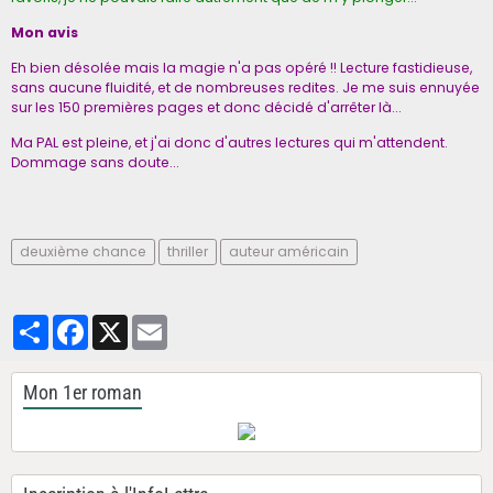
Mon avis
Eh bien désolée mais la magie n'a pas opéré !! Lecture fastidieuse,
sans aucune fluidité, et de nombreuses redites. Je me suis ennuyée
sur les 150 premières pages et donc décidé d'arrêter là...
Ma PAL est pleine, et j'ai donc d'autres lectures qui m'attendent.
Dommage sans doute...
deuxième chance
thriller
auteur américain
Partager
Facebook
X
Email
Mon 1er roman