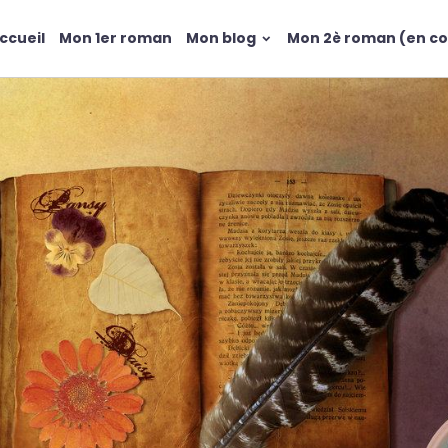
ccueil
Mon 1er roman
Mon blog
Mon 2è roman (en co