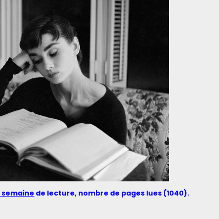
 semaine
de lecture, nombre de pages lues (1040)
.