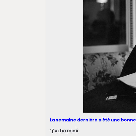
La semaine dernière a été une
bonne
*
j'ai terminé