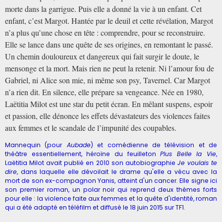
morte dans la garrigue. Puis elle a donné la vie à un enfant. Cet
enfant, c’est Margot. Hantée par le deuil et cette révélation, Margot
n’a plus qu’une chose en tête : comprendre, pour se reconstruire.
Elle se lance dans une quête de ses origines, en remontant le passé.
Un chemin douloureux et dangereux qui fait surgir le doute, le
mensonge et la mort. Mais rien ne peut la retenir. Ni l’amour fou de
Gabriel, ni Alice son mie, ni même son psy, Tavernel. Car Margot
n’a rien dit. En silence, elle prépare sa vengeance. Née en 1980,
Laëtitia Milot est une star du petit écran. En mêlant suspens, espoir
et passion, elle dénonce les effets dévastateurs des violences faites
aux femmes et le scandale de l’impunité des coupables.
Mannequin (pour
Aubade
) et comédienne de télévision et de
théâtre essentiellement, héroïne du feuilleton
Plus Belle la Vie
,
Laëtitia Milot
avait publié en 2010 son autobiographie
Je voulais te
dire
, dans laquelle elle dévoilait le drame qu'elle a vécu avec la
mort de son ex-compagnon Yanis, atteint d'un cancer. Elle
signe ici
son premier roman, un polar noir qui reprend deux thèmes forts
pour elle : la violence faite aux femmes et la quête d'identité, roman
qui a été adapté en téléfilm et diffusé le 18 juin 2015 sur TF1.