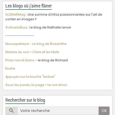
Les blogs où j'aime flâner
SCENARMag
: Une somme d'infos passionnantes sur l'art de
conter en images !!
ScénarioBuzz
: Le blog de Nathalie Lenoir
----------------
Mousquetayre - Le blog de Rivesinthe
Histoire du soir
-
Clara et les Mots
Polar noir et blanc
- le blog de Richard
Exulire
Appuyez sur la touche "lecture"
Sous les pavés, la page
-
Le noir émoi
Rechercher sur le blog
OK