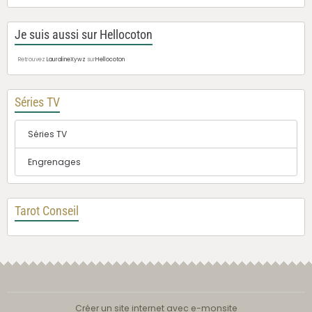
Je suis aussi sur Hellocoton
Retrouvez
LauralineXywz
sur
Hellocoton
Séries TV
Séries TV
Engrenages
Tarot Conseil
Créer un site internet avec e-monsite