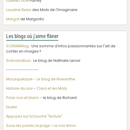
Laween Dow
Family
Laurène Beles
des Mots de l'Imaginaire
Margot
de Margorito
Les blogs où j'aime flâner
SCENARMag
: Une somme d'infos passionnantes sur l'art de
conter en images !!
ScénarioBuzz
: Le blog de Nathalie Lenoir
----------------
Mousquetayre - Le blog de Rivesinthe
Histoire du soir
-
Clara et les Mots
Polar noir et blanc
- le blog de Richard
Exulire
Appuyez sur la touche "lecture"
Sous les pavés, la page
-
Le noir émoi