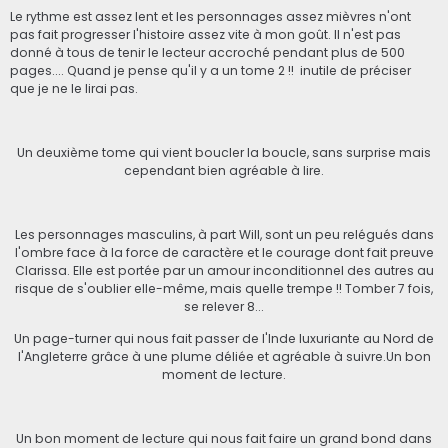
Le rythme est assez lent et les personnages assez mièvres n'ont
pas fait progresser l'histoire assez vite à mon goût. Il n'est pas
donné à tous de tenir le lecteur accroché pendant plus de 500
pages.... Quand je pense qu'il y a un tome 2 !!
inutile de préciser
que je ne le lirai pas.
Un deuxième tome qui vient boucler la boucle, sans surprise mais
cependant bien agréable à lire.
Les personnages masculins, à part Will, sont un peu relégués dans
l'ombre face à la force de caractère et le courage dont fait preuve
Clarissa. Elle est portée par un amour inconditionnel des autres au
risque de s'oublier elle-même, mais quelle trempe !! Tomber 7 fois,
se relever 8...
Un page-turner qui nous fait passer de l'Inde luxuriante au Nord de
l'Angleterre grâce à une plume déliée et agréable à suivre.Un bon
moment de lecture.
Un bon moment de lecture qui nous fait faire un grand bond dans