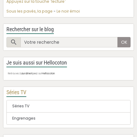
Appuyez sur la touche "lecture"
Sous les pavés, la page
-
Le noir émoi
Rechercher sur le blog
OK
Je suis aussi sur Hellocoton
Retrouvez
LauralineXywz
sur
Hellocoton
Séries TV
Séries TV
Engrenages