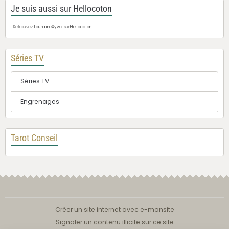
Je suis aussi sur Hellocoton
Retrouvez
LauralineXywz
sur
Hellocoton
Séries TV
Séries TV
Engrenages
Tarot Conseil
Créer un site internet avec e-monsite
Signaler un contenu illicite sur ce site