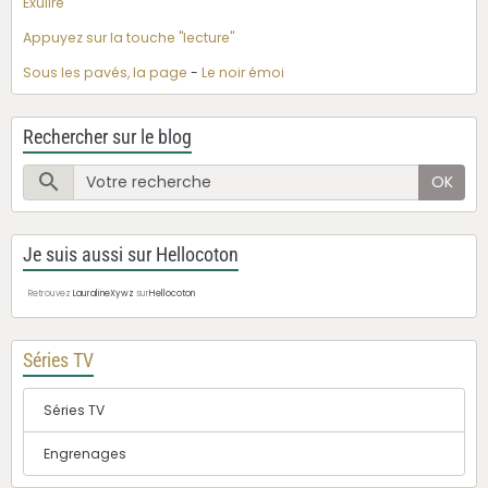
Exulire
Appuyez sur la touche "lecture"
Sous les pavés, la page
-
Le noir émoi
Rechercher sur le blog
OK
Je suis aussi sur Hellocoton
Retrouvez
LauralineXywz
sur
Hellocoton
Séries TV
Séries TV
Engrenages