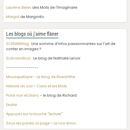
Laurène Beles
des Mots de l'Imaginaire
Margot
de Margorito
Les blogs où j'aime flâner
SCENARMag
: Une somme d'infos passionnantes sur l'art de
conter en images !!
ScénarioBuzz
: Le blog de Nathalie Lenoir
----------------
Mousquetayre - Le blog de Rivesinthe
Histoire du soir
-
Clara et les Mots
Polar noir et blanc
- le blog de Richard
Exulire
Appuyez sur la touche "lecture"
Sous les pavés, la page
-
Le noir émoi