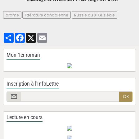
drame
littérature canadienne
Russie du XIXè siècle
Partager
Facebook
X
Email
Mon 1er roman
Inscription à l'InfoLettre
OK
Lecture en cours