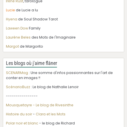
Irène Rust
, tarologue
Lucie
de Lucie a lu
Hyena
de Soul Shadow Tarot
Laween Dow
Family
Laurène Beles
des Mots de l'Imaginaire
Margot
de Margorito
Les blogs où j'aime flâner
SCENARMag
: Une somme d'infos passionnantes sur l'art de
conter en images !!
ScénarioBuzz
: Le blog de Nathalie Lenoir
----------------
Mousquetayre - Le blog de Rivesinthe
Histoire du soir
-
Clara et les Mots
Polar noir et blanc
- le blog de Richard