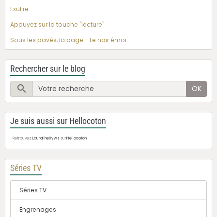
Exulire
Appuyez sur la touche "lecture"
Sous les pavés, la page
-
Le noir émoi
Rechercher sur le blog
OK
Je suis aussi sur Hellocoton
Retrouvez
LauralineXywz
sur
Hellocoton
Séries TV
Séries TV
Engrenages