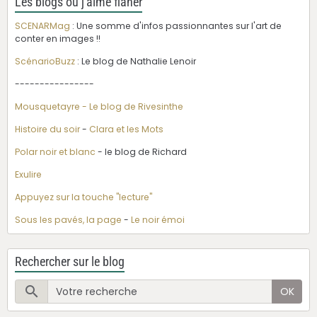
Les blogs où j'aime flâner
SCENARMag
: Une somme d'infos passionnantes sur l'art de
conter en images !!
ScénarioBuzz
: Le blog de Nathalie Lenoir
----------------
Mousquetayre - Le blog de Rivesinthe
Histoire du soir
-
Clara et les Mots
Polar noir et blanc
- le blog de Richard
Exulire
Appuyez sur la touche "lecture"
Sous les pavés, la page
-
Le noir émoi
Rechercher sur le blog
OK