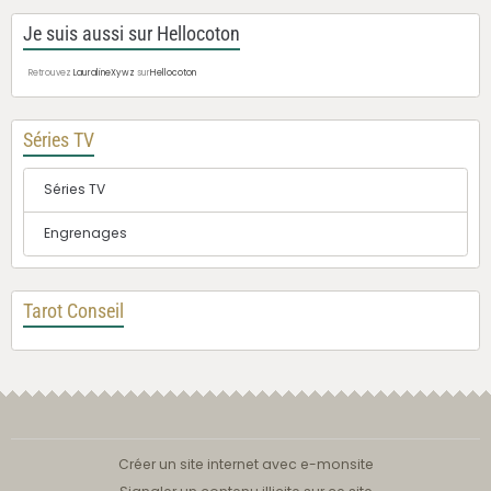
Je suis aussi sur Hellocoton
Retrouvez
LauralineXywz
sur
Hellocoton
Séries TV
Séries TV
Engrenages
Tarot Conseil
Créer un site internet avec e-monsite