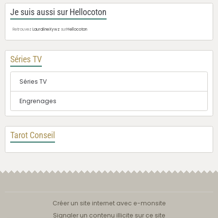
Je suis aussi sur Hellocoton
Retrouvez
LauralineXywz
sur
Hellocoton
Séries TV
Séries TV
Engrenages
Tarot Conseil
Créer un site internet avec e-monsite
Signaler un contenu illicite sur ce site