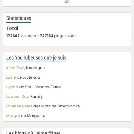
Statistiques
Total
172667
visiteurs -
727133
pages vues
Les YouTubeuses que je suis
Irène Rust
, tarologue
Lucie
de Lucie a lu
Hyena
de Soul Shadow Tarot
Laween Dow
Family
Laurène Beles
des Mots de l'Imaginaire
Margot
de Margorito
Les blogs où j'aime flâner