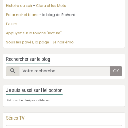
Histoire du soir
-
Clara et les Mots
Polar noir et blanc
- le blog de Richard
Exulire
Appuyez sur la touche "lecture"
Sous les pavés, la page
-
Le noir émoi
Rechercher sur le blog
OK
Je suis aussi sur Hellocoton
Retrouvez
LauralineXywz
sur
Hellocoton
Séries TV