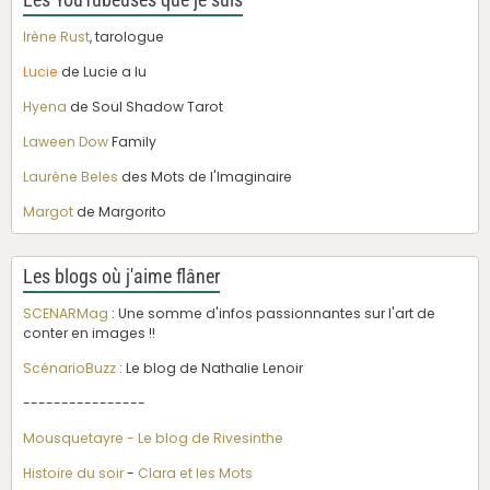
Irène Rust
, tarologue
Lucie
de Lucie a lu
Hyena
de Soul Shadow Tarot
Laween Dow
Family
Laurène Beles
des Mots de l'Imaginaire
Margot
de Margorito
Les blogs où j'aime flâner
SCENARMag
: Une somme d'infos passionnantes sur l'art de
conter en images !!
ScénarioBuzz
: Le blog de Nathalie Lenoir
----------------
Mousquetayre - Le blog de Rivesinthe
Histoire du soir
-
Clara et les Mots