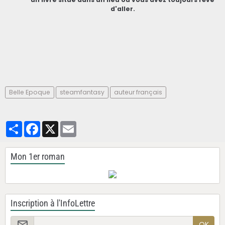
d'aller.
Belle Epoque
steamfantasy
auteur français
Partager
Facebook
X
Email
Mon 1er roman
Inscription à l'InfoLettre
OK