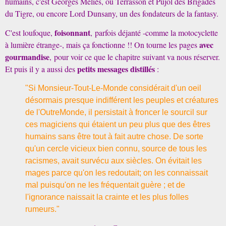
humains, c'est Georges Méliès, ou Terrasson et Pujol des Brigades
du Tigre, ou encore Lord Dunsany, un des fondateurs de la fantasy.
foisonnant
C'est loufoque,
, parfois déjanté -comme la motocyclette
avec
à lumière étrange-, mais ça fonctionne !! On tourne les pages
gourmandise
, pour voir ce que le chapitre suivant va nous réserver.
petits messages distillés
Et puis il y a aussi des
:
"Si Monsieur-Tout-Le-Monde considérait d'un oeil
désormais presque indifférent les peuples et créatures
de l'OutreMonde, il persistait à froncer le sourcil sur
ces magiciens qui étaient un peu plus que des êtres
humains sans être tout à fait autre chose. De sorte
qu'un cercle vicieux bien connu, source de tous les
racismes, avait survécu aux siècles. On évitait les
mages parce qu'on les redoutait; on les connaissait
mal puisqu'on ne les fréquentait guère ; et de
l'ignorance naissait la crainte et les plus folles
rumeurs."