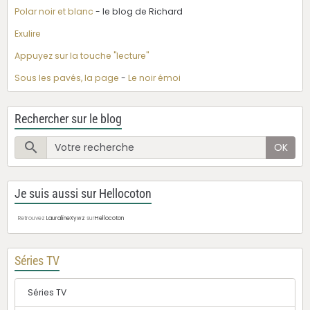
Polar noir et blanc
- le blog de Richard
Exulire
Appuyez sur la touche "lecture"
Sous les pavés, la page
-
Le noir émoi
Rechercher sur le blog
OK
Je suis aussi sur Hellocoton
Retrouvez
LauralineXywz
sur
Hellocoton
Séries TV
Séries TV