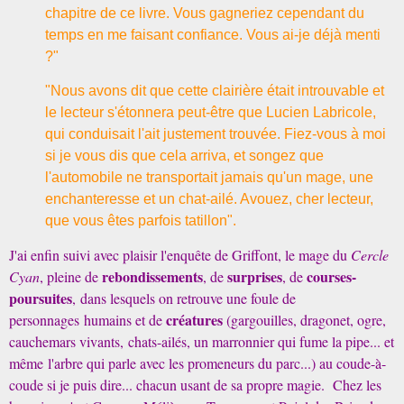
chapitre de ce livre. Vous gagneriez cependant du
temps en me faisant confiance. Vous ai-je déjà menti
?"
"Nous avons dit que cette clairière était introuvable et
le lecteur s'étonnera peut-être que Lucien Labricole,
qui conduisait l'ait justement trouvée. Fiez-vous à moi
si je vous dis que cela arriva, et songez que
l'automobile ne transportait jamais qu'un mage, une
enchanteresse et un chat-ailé. Avouez, cher lecteur,
que vous êtes parfois tatillon".
J'ai enfin suivi avec plaisir l'enquête de Griffont, le mage du
Cercle
rebondissements
surprises
courses-
Cyan
, pleine de
, de
, de
poursuites
, dans lesquels on retrouve une foule de
créatures
personnages humains et de
(gargouilles, dragonet, ogre,
cauchemars vivants, chats-ailés, un marronnier qui fume la pipe... et
même
l'arbre qui parle avec les promeneurs du parc
...) au coude-à-
coude si je puis dire... chacun usant de sa propre magie. Chez les