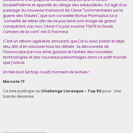
DoublePolémix et apporté au village des irréductibles. Il s'agit d'un
passage du nouveau manuscrit de César "commentaires sur la
guerre des Gaules", que son conseiller Bonus Promoplus lui a
conseillé de retirer afin de ne pas ternir son image de grand
conquérant, car, non, César n'a pas soumis TOUTE la Gaule...
L'univers de la com' est à l'honneur.
C'est un album agréable, amusant, que j'ai lu avec plaisir et déjà
relu, afin d'en savourer tous les détails : la découverte de
l'horoscope par nos amis gaulois et l'entrée des nouvelles
technologies et des nouveaux personnages dans ce petit monde
que j'adore.
Un très bon (et trop court) moment de lecture !
Ma note 17
Ce livre participe au
Challenge Livresque - Top 50
pour : Une
bande dessinée