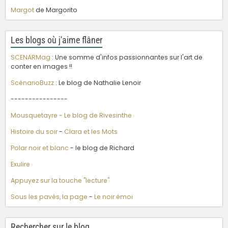
Margot
de Margorito
Les blogs où j'aime flâner
SCENARMag
: Une somme d'infos passionnantes sur l'art de
conter en images !!
ScénarioBuzz
: Le blog de Nathalie Lenoir
----------------
Mousquetayre - Le blog de Rivesinthe
Histoire du soir
-
Clara et les Mots
Polar noir et blanc
- le blog de Richard
Exulire
Appuyez sur la touche "lecture"
Sous les pavés, la page
-
Le noir émoi
Rechercher sur le blog