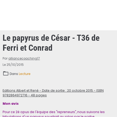
Le papyrus de César - T36 de
Ferri et Conrad
Par
alliancecoaching17
Le 25/10/2015
Dans
Lecture
Editions Albert et René - Date de sortie : 20 octobre 2015 - ISBN
9782864972716 - 48 pages
Mon avis
Pour ce 2è opus de l'équipe des "repreneurs", nous suivons les
tribulations d'un papyrus soustrait au pilon par le scribe