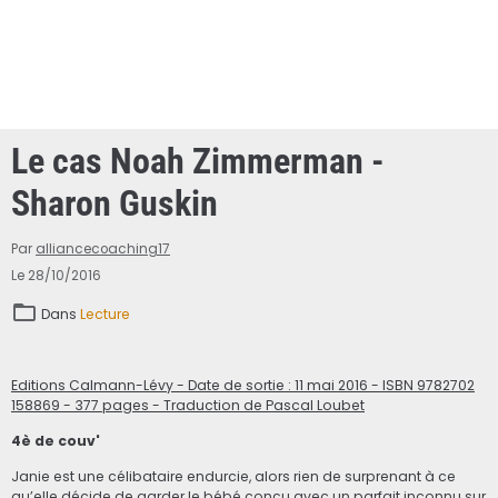
Le cas Noah Zimmerman -
Sharon Guskin
Par
alliancecoaching17
Le 28/10/2016
Dans
Lecture
Editions Calmann-Lévy - Date de sortie : 11 mai 2016 - ISBN 9782702
158869 - 377 pages - Traduction de Pascal Loubet
4è de couv'
Janie est une célibataire endurcie, alors rien de surprenant à ce
qu’elle décide de garder le bébé conçu avec un parfait inconnu sur