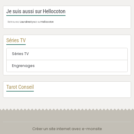
Je suis aussi sur Hellocoton
Retrouvez
LauralineXywz
sur
Hellocoton
Séries TV
Séries TV
Engrenages
Tarot Conseil
Créer un site internet avec e-monsite