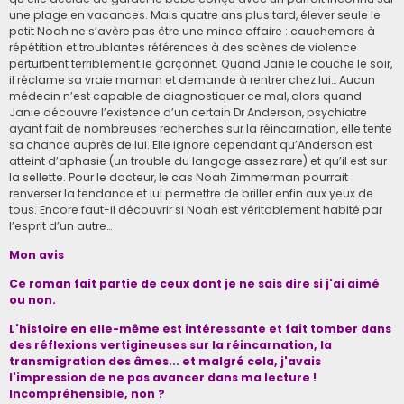
une plage en vacances. Mais quatre ans plus tard, élever seule le
petit Noah ne s’avère pas être une mince affaire : cauchemars à
répétition et troublantes références à des scènes de violence
perturbent terriblement le garçonnet. Quand Janie le couche le soir,
il réclame sa vraie maman et demande à rentrer chez lui… Aucun
médecin n’est capable de diagnostiquer ce mal, alors quand
Janie découvre l’existence d’un certain Dr Anderson, psychiatre
ayant fait de nombreuses recherches sur la réincarnation, elle tente
sa chance auprès de lui. Elle ignore cependant qu’Anderson est
atteint d’aphasie (un trouble du langage assez rare) et qu’il est sur
la sellette. Pour le docteur, le cas Noah Zimmerman pourrait
renverser la tendance et lui permettre de briller enfin aux yeux de
tous. Encore faut-il découvrir si Noah est véritablement habité par
l’esprit d’un autre…
Mon avis
Ce roman fait partie de ceux dont je ne sais dire si j'ai aimé
ou non.
L'histoire en elle-même est intéressante et fait tomber dans
des réflexions vertigineuses sur la réincarnation, la
transmigration des âmes... et malgré cela, j'avais
l'impression de ne pas avancer dans ma lecture !
Incompréhensible, non ?