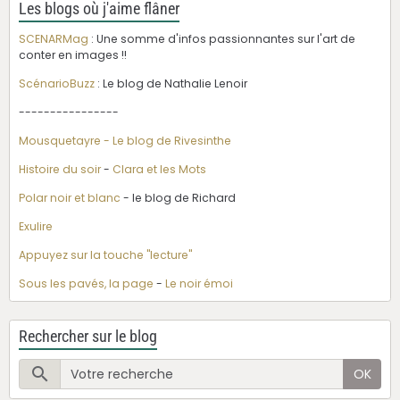
Les blogs où j'aime flâner
SCENARMag
: Une somme d'infos passionnantes sur l'art de
conter en images !!
ScénarioBuzz
: Le blog de Nathalie Lenoir
----------------
Mousquetayre - Le blog de Rivesinthe
Histoire du soir
-
Clara et les Mots
Polar noir et blanc
- le blog de Richard
Exulire
Appuyez sur la touche "lecture"
Sous les pavés, la page
-
Le noir émoi
Rechercher sur le blog
OK