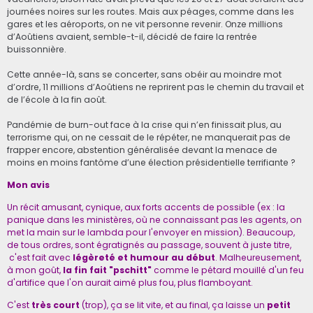
journées noires sur les routes. Mais aux péages, comme dans les
gares et les aéroports, on ne vit personne revenir. Onze millions
d’Aoûtiens avaient, semble-t-il, décidé de faire la rentrée
buissonnière.
Cette année-là, sans se concerter, sans obéir au moindre mot
d’ordre, 11 millions d’Aoûtiens ne reprirent pas le chemin du travail et
de l’école à la fin août.
Pandémie de burn-out face à la crise qui n’en finissait plus, au
terrorisme qui, on ne cessait de le répéter, ne manquerait pas de
frapper encore, abstention généralisée devant la menace de
moins en moins fantôme d’une élection présidentielle terrifiante ?
Mon avis
Un récit amusant, cynique, aux forts accents de possible (ex : la
panique dans les ministères, où ne connaissant pas les agents, on
met la main sur le lambda pour l'envoyer en mission). Beaucoup,
de tous ordres, sont égratignés au passage, souvent à juste titre,
c'est fait avec
légèreté et humour au début
. Malheureusement,
à mon goût,
la fin fait "pschitt"
comme le pétard mouillé d'un feu
d'artifice que l'on aurait aimé plus fou, plus flamboyant.
C'est
très court
(trop), ça se lit vite, et au final, ça laisse un
petit