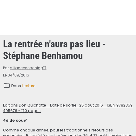
La rentrée n'aura pas lieu -
Stéphane Benhamou
Par
alliancecoaching17
Le 04/09/2016
Dans
Lecture
Editions Don Quichotte - Date de sortie : 25 août 2016 - ISBN 9782359
495676 - 170 pages
4è de couv'
Comme chaque année, pour les traditionnels retours des
vacanciers, Bison futé avait prévu que les 26 et 27 août seraient des