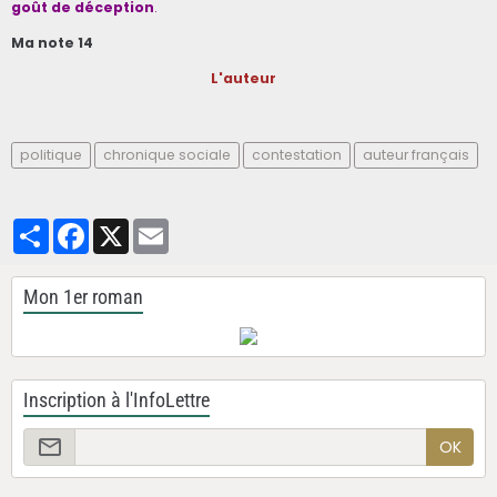
goût de déception
.
Ma note 14
L'auteur
politique
chronique sociale
contestation
auteur français
Partager
Facebook
X
Email
Mon 1er roman
Inscription à l'InfoLettre
OK