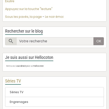
Exulire
Appuyez sur la touche "lecture"
Sous les pavés, la page
-
Le noir émoi
Rechercher sur le blog
OK
Je suis aussi sur Hellocoton
Retrouvez
LauralineXywz
sur
Hellocoton
Séries TV
Séries TV
Engrenages