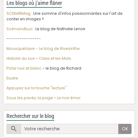
Les blogs où j'aime flâner
SCENARMag
: Une somme d'infos passionnantes sur l'art de
conter en images !!
ScénarioBuzz
: Le blog de Nathalie Lenoir
----------------
Mousquetayre - Le blog de Rivesinthe
Histoire du soir
-
Clara et les Mots
Polar noir et blanc
- le blog de Richard
Exulire
Appuyez sur la touche "lecture"
Sous les pavés, la page
-
Le noir émoi
Rechercher sur le blog
OK