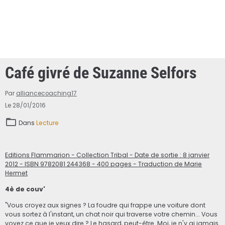
Café givré de Suzanne Selfors
Par
alliancecoaching17
Le 28/01/2016
Dans
Lecture
Editions Flammarion - Collection Tribal - Date de sortie : 8 janvier
2012 - ISBN 9782081 244368 - 400 pages - Traduction de Marie
Hermet
4è de couv'
"Vous croyez aux signes ? La foudre qui frappe une voiture dont
vous sortez à l'instant, un chat noir qui traverse votre chemin... Vous
voyez ce que je veux dire ? Le hasard, peut-être. Moi, je n'y ai jamais