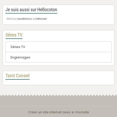
Je suis aussi sur Hellocoton
Retrouvez
LauralineXywz
sur
Hellocoton
Séries TV
Séries TV
Engrenages
Tarot Conseil
Créer un site internet avec e-monsite