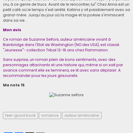
cru, à ce genre de trucs. Avant de le rencontrer, lui" Chez Anna est un
petit café où le temps s'est arrêté. Katrina y vit paisiblement avec sa
grand-mère. Jusqu'au jour où la magie et la poésie s'immiscent
dans sa vie...
Mon avis
Ce roman de Suzanne Selfors, auteur américaine vivant à
Bainbridge dans l'Etat de Washington (NO des USA), est classé
"Jeunesse"- collection Tribal 12-16 ans chez Flammarion.
Sans surprise, un roman plein de bons sentiments, avec des
personnages attachants et une histoire qui, même si on sait par
avance comment elle se terminera, se lit avec sans déplaisir. A
recommander pour les jours grisounets.
Ma note 15
feel-good book
romance
auteur américaine