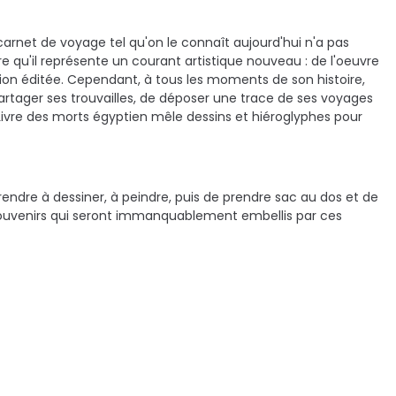
e carnet de voyage tel qu'on le connaît aujourd'hui n'a pas
e qu'il représente un courant artistique nouveau : de l'oeuvre
ation éditée. Cependant, à tous les moments de son histoire,
artager ses trouvailles, de déposer une trace de ses voyages
le Livre des morts égyptien mêle dessins et hiéroglyphes pour
prendre à dessiner, à peindre, puis de prendre sac au dos et de
souvenirs qui seront immanquablement embellis par ces