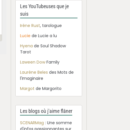
Les YouTubeuses que je
suis
Irène Rust
, tarologue
Lucie
de Lucie a lu
Hyena
de Soul Shadow
Tarot
Laween Dow
Family
Laurène Beles
des Mots de
l'Imaginaire
Margot
de Margorito
Les blogs où j'aime flâner
SCENARMag
: Une somme
d'infos passionnantes sur