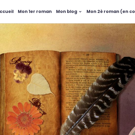
ccueil
Mon 1er roman
Mon blog
Mon 2è roman (en co