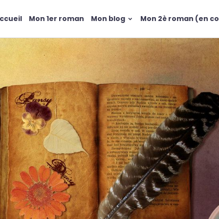
ccueil
Mon 1er roman
Mon blog
Mon 2è roman (en co