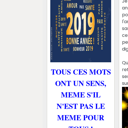
Je
an
po
l'
sa
ce
pe
di
Qu
TOUS CES MOTS
re
se
ONT UN SENS,
su
MEME S'IL
N'EST PAS LE
MEME POUR