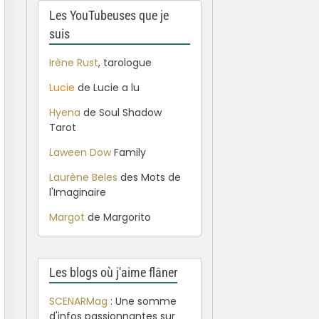
Les YouTubeuses que je
suis
Irène Rust
, tarologue
Lucie
de Lucie a lu
Hyena
de Soul Shadow
Tarot
Laween Dow
Family
Laurène Beles
des Mots de
l'Imaginaire
Margot
de Margorito
Les blogs où j'aime flâner
SCENARMag
: Une somme
d'infos passionnantes sur