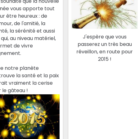
 souhaite que la nouvelle
née vous apporte tout
ur être heureux : de
amour, de l'amitié, la
nté, la sérénité et aussi
J'espère que vous
 qui, au niveau matériel,
passerez un très beau
rmet de vivre
réveillon, en route pour
gnement.
2015 !
e notre planète
trouve la santé et la paix
rait vraiment la cerise
r le gâteau !