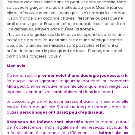
Première de classe, bien dans sa peau et dans sa famille, Mina
sort avec le garçon le plus ambitieux du lycée. Mais le jour où
elle se découvre enceinte – alors qu'elle n'a jamais fait l'amour
–, son monde bien ordonné chavire. Personne ou presque ne
croit en sa virginité. Pour son père, le coupable est son petit ami
; ce dernier, lui, est persuadé qu'elle l'a trompé.
L'histoire de la grossesse de Mina va se répandre comme une
traînée de poudre. Pour certains elle est une hérétique, tandis
que, pour d'autres, les miracles sont possibles et l'enfant à
naître de Mina sera le plus grand de tous... Et vous, dans quel
camp vous rangerez-vous ?
Mon avis
Ce roman est le
premier volet d'une duologie jeunesse,
à la
fin duquel nous ignorons toujours le pourquoi du comment
Mina peut bien se retrouver enceinte alors qu'elle est vierge. Les
réponses viendront vraisemblablement dans le second...
Le personnage de Mina est intéressant dans la mesure où elle
évolue (bien malgré elle !) tout au long du roman ; mais les
autres
personnages ont assez peu d'épaisseur.
Beaucoup de thèmes sont abordés
dans le roman, autour
de l'adolescence, mais également les réseaux sociaux, la
médiatisation à outrance, la différence... Le
bémol de ce