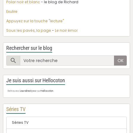
Polar noir et blanc
- le blog de Richard
Exulire
Appuyez sur la touche "lecture"
Sous les pavés, la page
-
Le noir émoi
Rechercher sur le blog
OK
Je suis aussi sur Hellocoton
Retrouvez
LauralineXywz
sur
Hellocoton
Séries TV
Séries TV