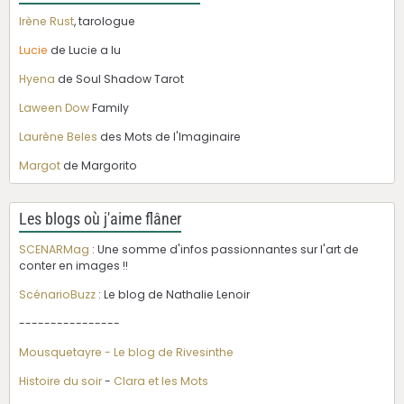
Irène Rust
, tarologue
Lucie
de Lucie a lu
Hyena
de Soul Shadow Tarot
Laween Dow
Family
Laurène Beles
des Mots de l'Imaginaire
Margot
de Margorito
Les blogs où j'aime flâner
SCENARMag
: Une somme d'infos passionnantes sur l'art de
conter en images !!
ScénarioBuzz
: Le blog de Nathalie Lenoir
----------------
Mousquetayre - Le blog de Rivesinthe
Histoire du soir
-
Clara et les Mots