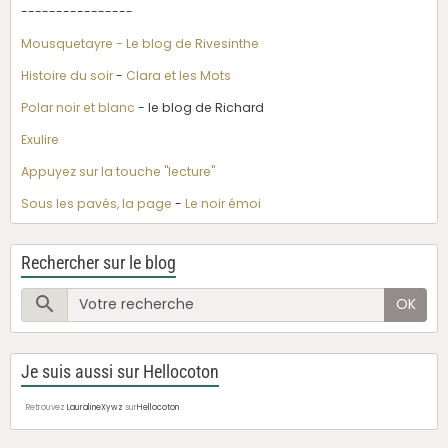
----------------
Mousquetayre - Le blog de Rivesinthe
Histoire du soir
-
Clara et les Mots
Polar noir et blanc
- le blog de Richard
Exulire
Appuyez sur la touche "lecture"
Sous les pavés, la page
-
Le noir émoi
Rechercher sur le blog
OK
Je suis aussi sur Hellocoton
Retrouvez
LauralineXywz
sur
Hellocoton