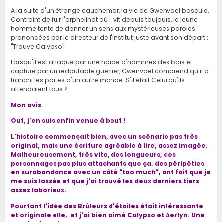
A la suite d'un étrange cauchemar, la vie de Gwenvael bascule.
Contraint de fuir l'orphelinat où il vit depuis toujours, le jeune
homme tente de donner un sens aux mystérieuses paroles
prononcées par le directeur de l'institut juste avant son départ :
"Trouve Calypso".
Lorsqu'il est attaqué par une horde d'hommes des bois et
capturé par un redoutable guerrier, Gwenvael comprend qu'il a
franchi les portes d'un autre monde. S'il était Celui qu'ils
attendaient tous ?
Mon avis
Ouf, j'en suis enfin venue à bout !
L'histoire commençait bien, avec un scénario pas très
original, mais une écriture agréable à lire, assez imagée.
Malheureusement, très vite, des longueurs, des
personnages pas plus attachants que ça, des péripéties
en surabondance avec un côté "too much", ont fait que je
me suis lassée et que j'ai trouvé les deux derniers tiers
assez laborieux.
Pourtant l'idée des Brûleurs d'étoiles était intéressante
et originale elle, et j'ai bien aimé Calypso et Aerlyn.
Une