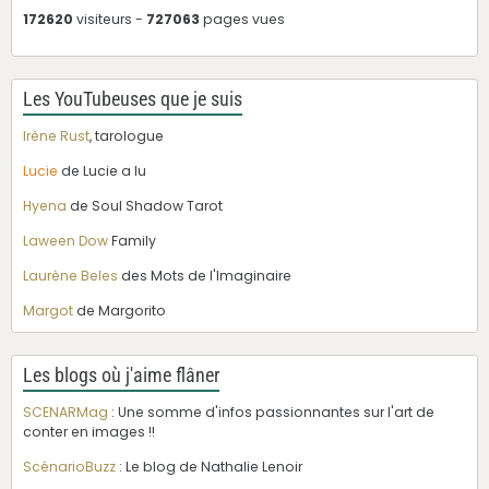
172620
visiteurs -
727063
pages vues
Les YouTubeuses que je suis
Irène Rust
, tarologue
Lucie
de Lucie a lu
Hyena
de Soul Shadow Tarot
Laween Dow
Family
Laurène Beles
des Mots de l'Imaginaire
Margot
de Margorito
Les blogs où j'aime flâner
SCENARMag
: Une somme d'infos passionnantes sur l'art de
conter en images !!
ScénarioBuzz
: Le blog de Nathalie Lenoir