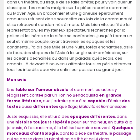
dans un théâtre, au risque de se faire arrêter, pour y voir jouer un
classique : Les mariés malgré eux. La pièce raconte comment,
au Moyen Age, un braconnier et une glaneuse éperdument
amoureux refusent de se soumettre aux lois de la communauté
et se retrouvent condamnés à morts. Mais bien vite, au fil de la
représentation, les mystérieux spectateurs recherchés par la
police et les héros de la pièce se confondent, jusqu'à former un
seul et même couple, ayant traversé les époques et les
continents… Palais des Mille et une Nuits, forêts enchantées, asile
de fous, des steppes de l'Asie à la jungle sud-américaine, sur
les océans déchaînés ou dans un paradis québécois, ces
amants-là devront à nouveau affronter tous les périls et braver
tous les interdits pour vivre enfin leur passion au grand jour.
Mon avis
Une
fable sur l'amour absolu
et comment les autres y
réagissent, contée par un Tonino Benacquista
en grande
forme littéraire
, que j'admire pour être
capable
d'écrire
des
textes
aussi
différentes
que
Saga
,
Malavita
et
Romanesque
.
Juste esquissés, elle et lui à des
époques différentes
, dans
une
histoire toujours répétée
pour leur malheur, en butte à la
jalousie, à l'ostracisme, à la bêtise humaine souvent.
Quelques
morceaux d'anthologie
, dont la pièce de théâtre, le passage
qui se passe dans la plantation de thé et celui dans