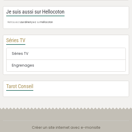
Je suis aussi sur Hellocoton
Retrouvez
LauralineXywz
sur
Hellocoton
Séries TV
Séries TV
Engrenages
Tarot Conseil
Créer un site internet avec e-monsite