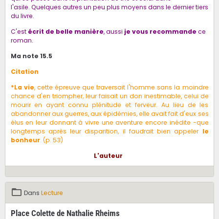
l'asile. Quelques autres un peu plus moyens dans le dernier tiers
du livre.
C'est
écrit de belle manière
, aussi
je vous recommande
ce
roman.
Ma note 15.5
Citation
*
La vie
, cette épreuve que traversait l'homme sans la moindre
chance d'en triompher, leur faisait un don inestimable, celui de
mourir en ayant connu plénitude et ferveur. Au lieu de les
abandonner aux guerres, aux épidémies, elle avait fait d'eux ses
élus en leur donnant à vivre une aventure encore inédite -que
longtemps après leur disparition, il faudrait bien appeler
le
bonheur
. (p. 53)
L'auteur
Dans
Lecture
Place Colette de Nathalie Rheims