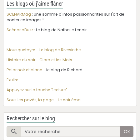
Les blogs où j'aime flâner
SCENARMag
: Une somme d'infos passionnantes sur l'art de
conter en images !!
ScénarioBuzz
: Le blog de Nathalie Lenoir
----------------
Mousquetayre - Le blog de Rivesinthe
Histoire du soir
-
Clara et les Mots
Polar noir et blanc
- le blog de Richard
Exulire
Appuyez sur la touche "lecture"
Sous les pavés, la page
-
Le noir émoi
Rechercher sur le blog
OK