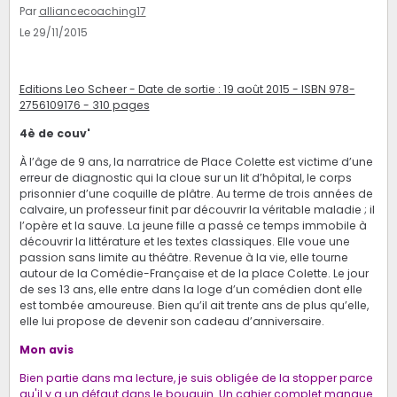
Par
alliancecoaching17
Le 29/11/2015
Editions Leo Scheer - Date de sortie : 19 août 2015 - ISBN 978-
2756109176 - 310 pages
4è de couv'
À l’âge de 9 ans, la narratrice de Place Colette est victime d’une
erreur de diagnostic qui la cloue sur un lit d’hôpital, le corps
prisonnier d’une coquille de plâtre. Au terme de trois années de
calvaire, un professeur finit par découvrir la véritable maladie ; il
l’opère et la sauve. La jeune fille a passé ce temps immobile à
découvrir la littérature et les textes classiques. Elle voue une
passion sans limite au théâtre. Revenue à la vie, elle tourne
autour de la Comédie-Française et de la place Colette. Le jour
de ses 13 ans, elle entre dans la loge d’un comédien dont elle
est tombée amoureuse. Bien qu’il ait trente ans de plus qu’elle,
elle lui propose de devenir son cadeau d’anniversaire.
Mon avis
Bien partie dans ma lecture, je suis obligée de la stopper parce
qu'il y a un défaut dans le bouquin. Un cahier complet manque