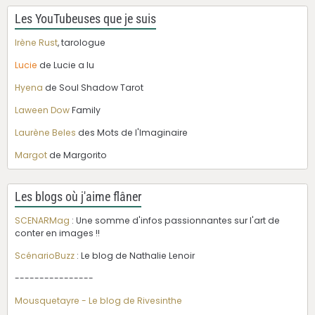
Les YouTubeuses que je suis
Irène Rust
, tarologue
Lucie
de Lucie a lu
Hyena
de Soul Shadow Tarot
Laween Dow
Family
Laurène Beles
des Mots de l'Imaginaire
Margot
de Margorito
Les blogs où j'aime flâner
SCENARMag
: Une somme d'infos passionnantes sur l'art de
conter en images !!
ScénarioBuzz
: Le blog de Nathalie Lenoir
----------------
Mousquetayre - Le blog de Rivesinthe