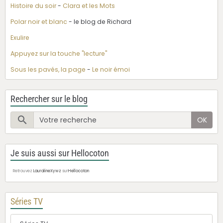
Histoire du soir
-
Clara et les Mots
Polar noir et blanc
- le blog de Richard
Exulire
Appuyez sur la touche "lecture"
Sous les pavés, la page
-
Le noir émoi
Rechercher sur le blog
OK
Je suis aussi sur Hellocoton
Retrouvez
LauralineXywz
sur
Hellocoton
Séries TV