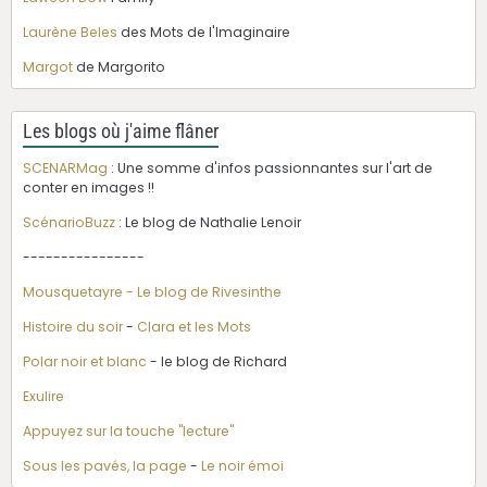
Laurène Beles
des Mots de l'Imaginaire
Margot
de Margorito
Les blogs où j'aime flâner
SCENARMag
: Une somme d'infos passionnantes sur l'art de
conter en images !!
ScénarioBuzz
: Le blog de Nathalie Lenoir
----------------
Mousquetayre - Le blog de Rivesinthe
Histoire du soir
-
Clara et les Mots
Polar noir et blanc
- le blog de Richard
Exulire
Appuyez sur la touche "lecture"
Sous les pavés, la page
-
Le noir émoi