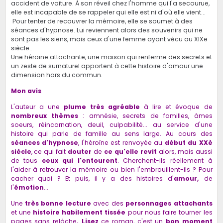
accident de voiture. À son réveil chez l'homme qui l'a secourue,
elle est incapable de se rappeler qui elle est ni d'où elle vient...
Pour tenter de recouvrer la mémoire, elle se soumet à des
séances d'hypnose. Lui reviennent alors des souvenirs qui ne
sont pas les siens, mais ceux d'une femme ayant vécu au XIXe
siècle...
Une héroïne attachante, une maison qui renferme des secrets et
un zeste de surnaturel apportent à cette histoire d'amour une
dimension hors du commun.
Mon avis
L'auteur a une
plume très agréable
à lire et évoque de
nombreux thèmes
: amnésie, secrets de familles, âmes
soeurs, réincarnation, deuil, culpabilité... au service d'une
histoire qui parle de famille au sens large. Au cours des
séances d'hypnose
, l'héroïne est renvoyée au
début du XXè
siècle
, ce qui fait
douter
de
ce qu'elle revit
alors, mais aussi
de tous
ceux qui l'entourent
. Cherchent-ils réellement à
l'aider à retrouver la mémoire ou bien l'embrouillent-ils ? Pour
cacher quoi ? Et puis, il y a des histoires d'
amour,
de
l'
émotion
...
Une
très bonne lecture
avec des
personnages attachants
et une
histoire habilement tissée
pour nous faire tourner les
pages sans relâche
. Lisez
ce roman, c'est un
bon moment