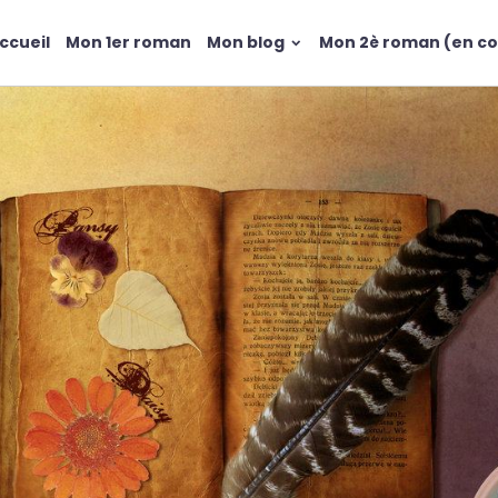
ccueil
Mon 1er roman
Mon blog
Mon 2è roman (en co