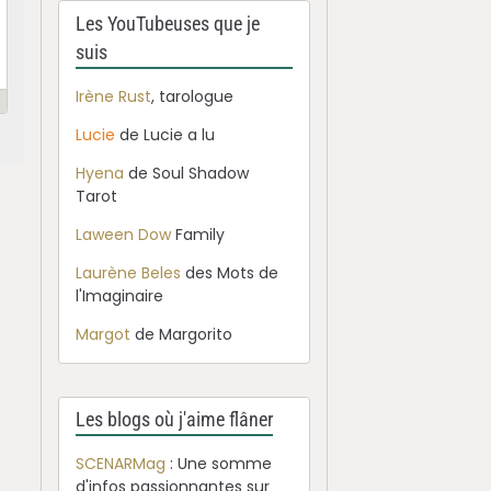
Les YouTubeuses que je
suis
Irène Rust
, tarologue
Lucie
de Lucie a lu
Hyena
de Soul Shadow
Tarot
Laween Dow
Family
Laurène Beles
des Mots de
l'Imaginaire
Margot
de Margorito
Les blogs où j'aime flâner
SCENARMag
: Une somme
d'infos passionnantes sur