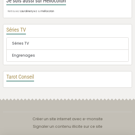
Je suis aussi sur Hellocoton
Retrouvez
LauralineXywz
sur
Hellocoton
Séries TV
Séries TV
Engrenages
Tarot Conseil
Créer un site internet avec e-monsite
Signaler un contenu illicite sur ce site