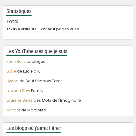
Statistiques
Total
172326
visiteurs -
726564
pages vues
Les YouTubeuses que je suis
Irène Rust
, tarologue
Lucie
de Lucie a lu
Hyena
de Soul Shadow Tarot
Laween Dow
Family
Laurène Beles
des Mots de l'Imaginaire
Margot
de Margorito
Les blogs où j'aime flâner