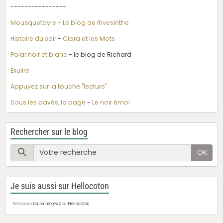
----------------
Mousquetayre - Le blog de Rivesinthe
Histoire du soir
-
Clara et les Mots
Polar noir et blanc
- le blog de Richard
Exulire
Appuyez sur la touche "lecture"
Sous les pavés, la page
-
Le noir émoi
Rechercher sur le blog
OK
Je suis aussi sur Hellocoton
Retrouvez
LauralineXywz
sur
Hellocoton