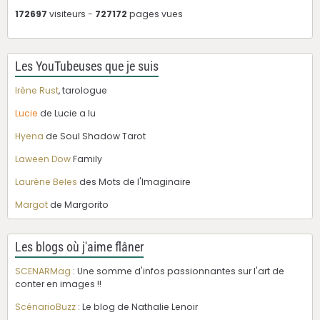
172697
visiteurs -
727172
pages vues
Les YouTubeuses que je suis
Irène Rust
, tarologue
Lucie
de Lucie a lu
Hyena
de Soul Shadow Tarot
Laween Dow
Family
Laurène Beles
des Mots de l'Imaginaire
Margot
de Margorito
Les blogs où j'aime flâner
SCENARMag
: Une somme d'infos passionnantes sur l'art de
conter en images !!
ScénarioBuzz
: Le blog de Nathalie Lenoir