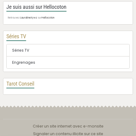
Je suis aussi sur Hellocoton
Retrouvez
LauralineXywz
sur
Hellocoton
Séries TV
Séries TV
Engrenages
Tarot Conseil
Créer un site internet avec e-monsite
Signaler un contenu illicite sur ce site