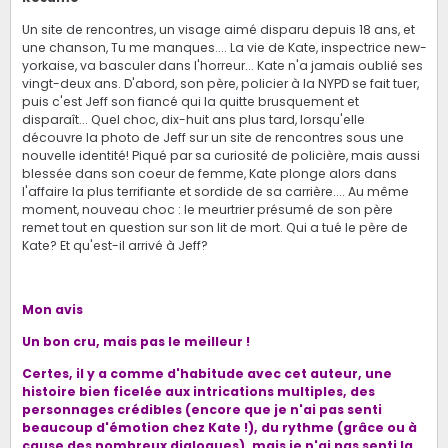
Un site de rencontres, un visage aimé disparu depuis 18 ans, et
une chanson, Tu me manques.... La vie de Kate, inspectrice new-
yorkaise, va basculer dans l'horreur... Kate n'a jamais oublié ses
vingt-deux ans. D'abord, son père, policier à la NYPD se fait tuer,
puis c'est Jeff son fiancé qui la quitte brusquement et
disparaît... Quel choc, dix-huit ans plus tard, lorsqu'elle
découvre la photo de Jeff sur un site de rencontres sous une
nouvelle identité! Piqué par sa curiosité de policière, mais aussi
blessée dans son coeur de femme, Kate plonge alors dans
l'affaire la plus terrifiante et sordide de sa carrière.... Au même
moment, nouveau choc : le meurtrier présumé de son père
remet tout en question sur son lit de mort. Qui a tué le père de
Kate? Et qu'est-il arrivé à Jeff?
Mon avis
Un bon cru, mais pas le meilleur !
Certes, il y a comme d'habitude avec cet auteur, une
histoire bien ficelée aux intrications multiples, des
personnages crédibles (encore que je n'ai pas senti
beaucoup d'émotion chez Kate !), du rythme (grâce ou à
cause des nombreux dialogues), mais je n'ai pas senti la