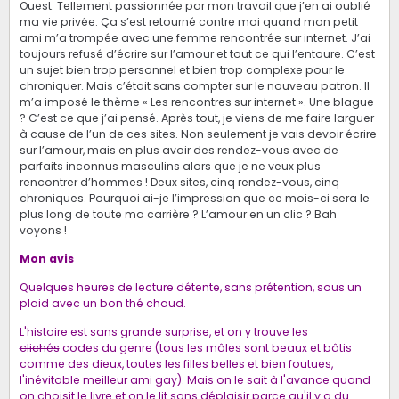
Ouest. Tellement passionnée par mon travail que j’en ai oublié
ma vie privée. Ça s’est retourné contre moi quand mon petit
ami m’a trompée avec une femme rencontrée sur internet. J’ai
toujours refusé d’écrire sur l’amour et tout ce qui l’entoure. C’est
un sujet bien trop personnel et bien trop complexe pour le
chroniquer. Mais c’était sans compter sur le nouveau patron. Il
m’a imposé le thème « Les rencontres sur internet ». Une blague
? C’est ce que j’ai pensé. Après tout, je viens de me faire larguer
à cause de l’un de ces sites. Non seulement je vais devoir écrire
sur l’amour, mais en plus avoir des rendez-vous avec de
parfaits inconnus masculins alors que je ne veux plus
rencontrer d’hommes ! Deux sites, cinq rendez-vous, cinq
chroniques. Pourquoi ai-je l’impression que ce mois-ci sera le
plus long de toute ma carrière ? L’amour en un clic ? Bah
voyons !
Mon avis
Quelques heures de lecture détente, sans prétention, sous un
plaid avec un bon thé chaud.
L'histoire est sans grande surprise, et on y trouve les
clichés
codes du genre (tous les mâles sont beaux et bâtis
comme des dieux, toutes les filles belles et bien foutues,
l'inévitable meilleur ami gay). Mais on le sait à l'avance quand
on choisit le livre et on le lit sans déplaisir parce qu'il y a du