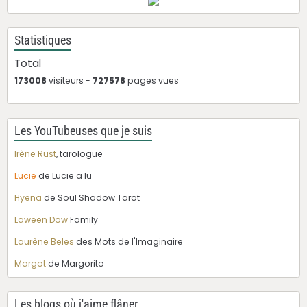
Statistiques
Total
173008
visiteurs -
727578
pages vues
Les YouTubeuses que je suis
Irène Rust
, tarologue
Lucie
de Lucie a lu
Hyena
de Soul Shadow Tarot
Laween Dow
Family
Laurène Beles
des Mots de l'Imaginaire
Margot
de Margorito
Les blogs où j'aime flâner