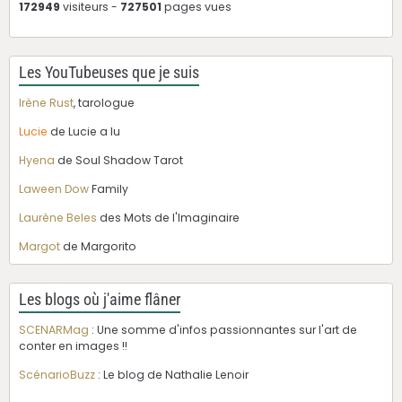
172949
visiteurs -
727501
pages vues
Les YouTubeuses que je suis
Irène Rust
, tarologue
Lucie
de Lucie a lu
Hyena
de Soul Shadow Tarot
Laween Dow
Family
Laurène Beles
des Mots de l'Imaginaire
Margot
de Margorito
Les blogs où j'aime flâner
SCENARMag
: Une somme d'infos passionnantes sur l'art de
conter en images !!
ScénarioBuzz
: Le blog de Nathalie Lenoir