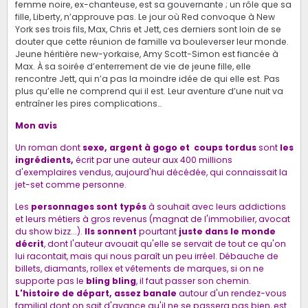
femme noire, ex-chanteuse, est sa gouvernante ; un rôle que sa
fille, Liberty, n’approuve pas. Le jour où Red convoque à New
York ses trois fils, Max, Chris et Jett, ces derniers sont loin de se
douter que cette réunion de famille va bouleverser leur monde.
Jeune héritière new-yorkaise, Amy Scott-Simon est fiancée à
Max. À sa soirée d’enterrement de vie de jeune fille, elle
rencontre Jett, qui n’a pas la moindre idée de qui elle est. Pas
plus qu’elle ne comprend qui il est. Leur aventure d’une nuit va
entraîner les pires complications…
Mon avis
Un roman dont
sexe, argent à gogo et coups
tordus
sont
les
ingrédients,
écrit par une auteur aux 400 millions
d'exemplaires vendus, aujourd'hui décédée, qui connaissait la
jet-set comme personne.
Les
personnages sont typés
à souhait avec leurs addictions
et leurs métiers à gros revenus (magnat de l'immobilier, avocat
du show bizz...).
Ils sonnent
pourtant
juste dans le monde
décrit
, dont l'auteur avouait qu'elle se servait de tout ce qu'on
lui racontait, mais qui nous paraît un peu irréel. Débauche de
billets, diamants, rollex et vêtements de marques, si on ne
supporte pas le
bling bling
, il faut passer son chemin.
L'histoire de départ, assez banale
autour d'un rendez-vous
familial dont on sait d'avance qu'il ne se passera pas bien, est