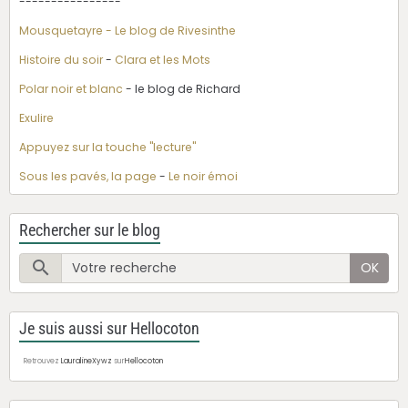
----------------
Mousquetayre - Le blog de Rivesinthe
Histoire du soir
-
Clara et les Mots
Polar noir et blanc
- le blog de Richard
Exulire
Appuyez sur la touche "lecture"
Sous les pavés, la page
-
Le noir émoi
Rechercher sur le blog
OK
Je suis aussi sur Hellocoton
Retrouvez
LauralineXywz
sur
Hellocoton