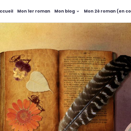
ccueil
Mon 1er roman
Mon blog
Mon 2è roman (en co