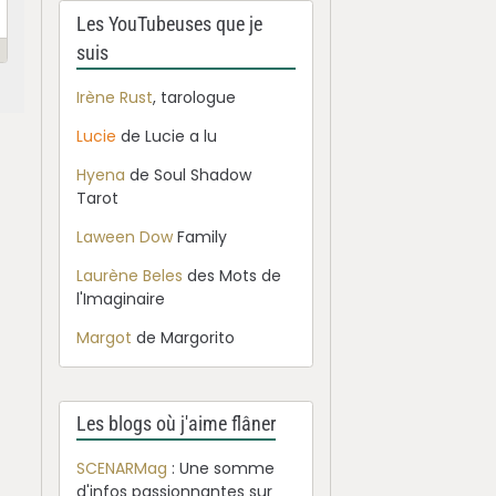
Les YouTubeuses que je
suis
Irène Rust
, tarologue
Lucie
de Lucie a lu
Hyena
de Soul Shadow
Tarot
Laween Dow
Family
Laurène Beles
des Mots de
l'Imaginaire
Margot
de Margorito
Les blogs où j'aime flâner
SCENARMag
: Une somme
d'infos passionnantes sur