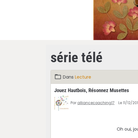
série télé
Dans
Lecture
Jouez Hautbois, Résonnez Musettes
Par
alliancecoaching17
Le 11/12/20
Oh oui, j