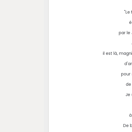
"Le
é
par le
il est là, mag
d'a
pour 
de 
Je 
à
De b