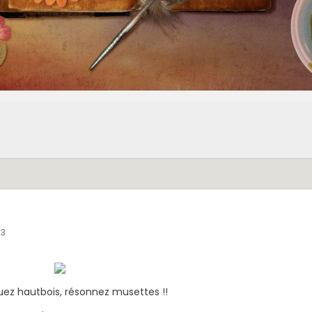
13
ouez hautbois, résonnez musettes !!