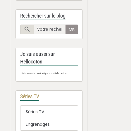
Rechercher sur le blog
OK
Je suis aussi sur
Hellocoton
Retrouvez
LauralineXywz
sur
Hellocoton
Séries TV
Séries TV
Engrenages