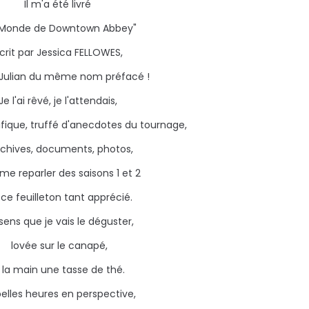
Il m'a été livré
 Monde de Downtown Abbey"
crit par Jessica FELLOWES,
 Julian du même nom préfacé !
Je l'ai rêvé, je l'attendais,
nifique, truffé d'anecdotes du tournage,
rchives, documents, photos,
me reparler des saisons 1 et 2
ce feuilleton tant apprécié.
sens que je vais le déguster,
lovée sur le canapé,
 la main une tasse de thé.
elles heures en perspective,