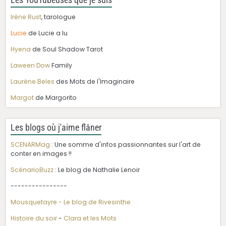
Les YouTubeuses que je suis
Irène Rust
, tarologue
Lucie
de Lucie a lu
Hyena
de Soul Shadow Tarot
Laween Dow
Family
Laurène Beles
des Mots de l'Imaginaire
Margot
de Margorito
Les blogs où j'aime flâner
SCENARMag
: Une somme d'infos passionnantes sur l'art de
conter en images !!
ScénarioBuzz
: Le blog de Nathalie Lenoir
----------------
Mousquetayre - Le blog de Rivesinthe
Histoire du soir
-
Clara et les Mots