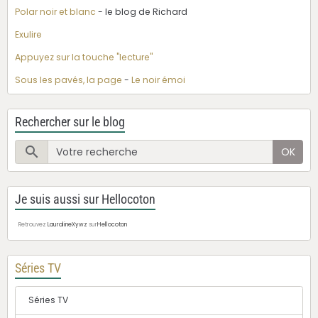
Polar noir et blanc
- le blog de Richard
Exulire
Appuyez sur la touche "lecture"
Sous les pavés, la page
-
Le noir émoi
Rechercher sur le blog
OK
Je suis aussi sur Hellocoton
Retrouvez
LauralineXywz
sur
Hellocoton
Séries TV
Séries TV