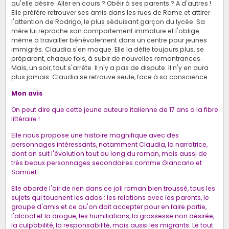
qu'elle désire. Aller en cours ? Obéir à ses parents ? A d'autres !
Elle préfère retrouver ses amis dans les rues de Rome et attirer
l'attention de Rodrigo, le plus séduisant garçon du lycée. Sa
mère lui reproche son comportement immature et l'oblige
même à travailler bénévolement dans un centre pour jeunes
immigrés. Claudia s'en moque. Elle la défie toujours plus, se
préparant, chaque fois, à subir de nouvelles remontrances.
Mais, un soir, tout s'arrête. Il n'y a pas de dispute. Il n'y en aura
plus jamais. Claudia se retrouve seule, face à sa conscience.
Mon avis
On peut dire que cette jeune auteure italienne de 17 ans a la fibre
littéraire !
Elle nous propose une histoire magnifique avec des
personnages intéressants, notamment Claudia, la narratrice,
dont on suit l'évolution tout au long du roman, mais aussi de
très beaux personnages secondaires comme Giancarlo et
Samuel.
Elle aborde l'air de rien dans ce joli roman bien troussé, tous les
sujets qui touchent les ados : les relations avec les parents, le
groupe d'amis et ce qu'on doit accepter pour en faire partie,
l'alcool et la drogue, les humiliations, la grossesse non désirée,
la culpabilité, la responsabilité, mais aussi les migrants. Le tout