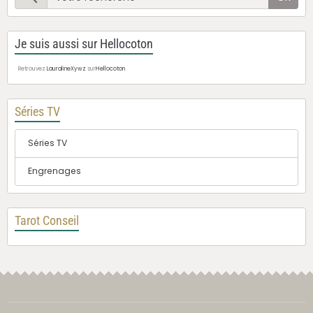
Je suis aussi sur Hellocoton
Retrouvez
LauralineXywz
sur
Hellocoton
Séries TV
Séries TV
Engrenages
Tarot Conseil