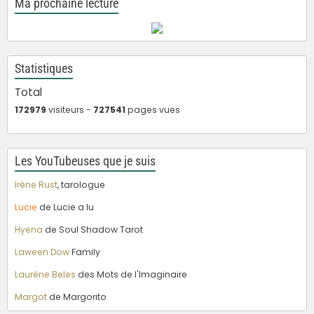
Ma prochaine lecture
Statistiques
Total
172979
visiteurs -
727541
pages vues
Les YouTubeuses que je suis
Irène Rust
, tarologue
Lucie
de Lucie a lu
Hyena
de Soul Shadow Tarot
Laween Dow
Family
Laurène Beles
des Mots de l'Imaginaire
Margot
de Margorito