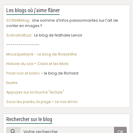
Les blogs où j'aime flâner
SCENARMag
: Une somme d'infos passionnantes sur l'art de
conter en images !!
ScénarioBuzz
: Le blog de Nathalie Lenoir
----------------
Mousquetayre - Le blog de Rivesinthe
Histoire du soir
-
Clara et les Mots
Polar noir et blanc
- le blog de Richard
Exulire
Appuyez sur la touche "lecture"
Sous les pavés, la page
-
Le noir émoi
Rechercher sur le blog
OK