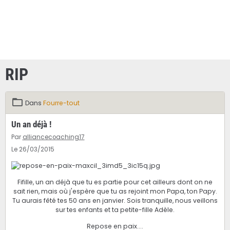
RIP
Dans
Fourre-tout
Un an déjà !
Par
alliancecoaching17
Le 26/03/2015
Fifille, un an déjà que tu es partie pour cet ailleurs dont on ne
sait rien, mais où j'espère que tu as rejoint mon Papa, ton Papy.
Tu aurais fêté tes 50 ans en janvier. Sois tranquille, nous veillons
sur tes enfants et ta petite-fille Adèle.
Repose en paix....