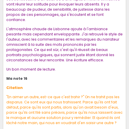
vont réunir leur solitude pour évoquer leurs absents. Il y a
beaucoup de pudeur, de sensibilité, de justesse dans les
propos de ces personnages, qui s'écoutent et se font
confiance.
L'atmosphère chaude de Lisbonne ajoute à l'ambiance
pesante mais cependant enveloppante. J'ai retrouvé le style de
l'auteur, avec les commentaires et les remarques du narrateur
omniscient à la suite des mots prononcés par les
protagonistes. Ce qui est sûr, c'est qu'il réussit de beaux
portraits psychologiques, qui sonnent juste étant donné les
circonstances de leur rencontre. Une écriture efficace.
Un bon moment de lecture.
Ma note 16
Citation
"En aimer un autre, est-ce que c'est trahir ?" On ne trahit pas les
disparus. Ce sont eux qui nous trahissent. Parce qu'ils ont fait
défaut, parce qu'ils sont partis, alors qu'on avait besoin d'eux,
parce qu'ils ont filé sans préavis, parce qu'ils nous laissent avec
le manque et aucune solution pour y remédier. Et quand ils ont
lâché notre main, qui nous en voudrait d'en saisir une autre ?