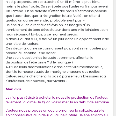
n'est pas perdu, on se rattache à un fil, même le plus ténu,
même le plus fragile. On se répète que l'autre va finir par revenir.
On l'attend. On se déteste d'attendre mais c'est moins pénible
que l'abandon, que la résignation totale. Voilà : on attend
quelqu'un qui ne reviendra probablement pas. »
Hélène a vu en direct à la télévision les images d'un
tremblement de terre dévastateur dans une ville lointaine ; son
mari séjournait là-bas, à ce moment précis.
Mathieu, quant à lui, a trouvé un jour dans un appartement vide
une lettre de rupture.
Ces deux-là, qui ne se connaissent pas, vont se rencontrer par
hasard à Lisbonne. Et se parler.
Une seule question les taraude : comment affronter la
disparition de l'être aimé ? Et le manque ?
Au fil de leurs déambulations dans cette ville mélancolique,
dont la fameuse saudade imprègne chacune des ruelles
tortueuses, ne cherchent-ils pas à panser leurs blessures et à
s'intéresser, de nouveau, aux vivants ?
Mon avis
Je n'ai pas résisté à acheter la nouvelle production de l'auteur,
tellement j'ai aimé
De là, on voit la mer
, lu en début de semaine.
L'auteur nous propose un court roman sur la solitude, qu'elle
soit consécutive à un deuil ou à une rupture. Hélène et Mathieu