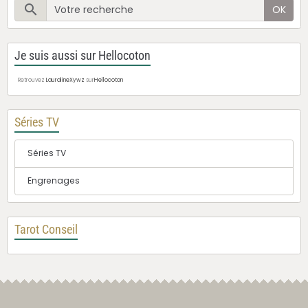
OK
Je suis aussi sur Hellocoton
Retrouvez
LauralineXywz
sur
Hellocoton
Séries TV
Séries TV
Engrenages
Tarot Conseil