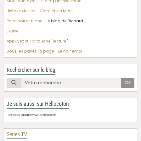
Mousquetayre - Le blog de Rivesinthe
Histoire du soir
-
Clara et les Mots
Polar noir et blanc
- le blog de Richard
Exulire
Appuyez sur la touche "lecture"
Sous les pavés, la page
-
Le noir émoi
Rechercher sur le blog
OK
Je suis aussi sur Hellocoton
Retrouvez
LauralineXywz
sur
Hellocoton
Séries TV